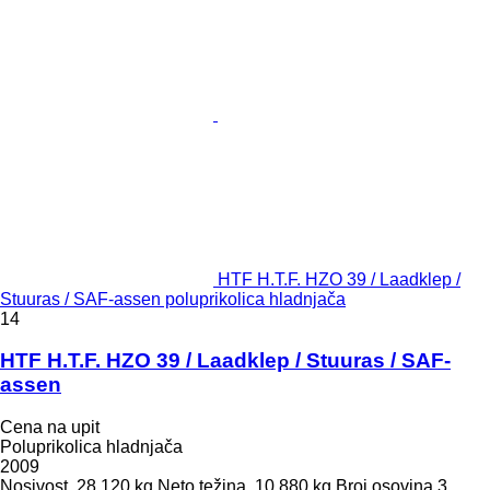
HTF H.T.F. HZO 39 / Laadklep /
Stuuras / SAF-assen poluprikolica hladnjača
14
HTF H.T.F. HZO 39 / Laadklep / Stuuras / SAF-
assen
Cena na upit
Poluprikolica hladnjača
2009
Nosivost
28.120 kg
Neto težina
10.880 kg
Broj osovina
3