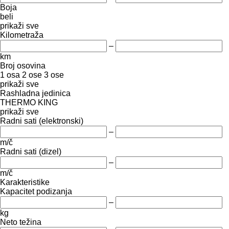
Boja
beli
prikaži sve
Kilometraža
–
km
Broj osovina
1 osa
2 ose
3 ose
prikaži sve
Rashladna jedinica
THERMO KING
prikaži sve
Radni sati (elektronski)
–
m/č
Radni sati (dizel)
–
m/č
Karakteristike
Kapacitet podizanja
–
kg
Neto težina