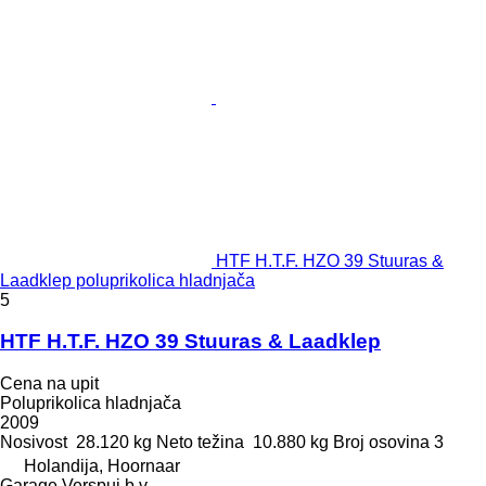
HTF H.T.F. HZO 39 Stuuras &
Laadklep poluprikolica hladnjača
5
HTF H.T.F. HZO 39 Stuuras & Laadklep
Cena na upit
Poluprikolica hladnjača
2009
Nosivost
28.120 kg
Neto težina
10.880 kg
Broj osovina
3
Holandija, Hoornaar
Garage Verspui b.v.