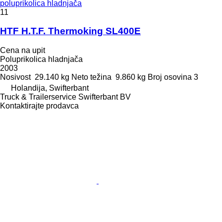
poluprikolica hladnjača
11
HTF H.T.F. Thermoking SL400E
Cena na upit
Poluprikolica hladnjača
2003
Nosivost
29.140 kg
Neto težina
9.860 kg
Broj osovina
3
Holandija, Swifterbant
Truck & Trailerservice Swifterbant BV
Kontaktirajte prodavca