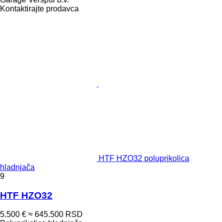
Kontaktirajte prodavca
HTF HZO32 poluprikolica
hladnjača
9
HTF HZO32
5.500 €
≈ 645.500 RSD