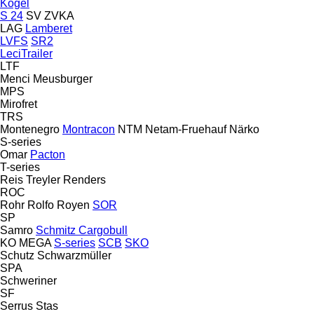
Kögel
S 24
SV
ZVKA
LAG
Lamberet
LVFS
SR2
LeciTrailer
LTF
Menci
Meusburger
MPS
Mirofret
TRS
Montenegro
Montracon
NTM
Netam-Fruehauf
Närko
S-series
Omar
Pacton
T-series
Reis Treyler
Renders
ROC
Rohr
Rolfo
Royen
SOR
SP
Samro
Schmitz Cargobull
KO
MEGA
S-series
SCB
SKO
Schutz
Schwarzmüller
SPA
Schweriner
SF
Serrus
Stas