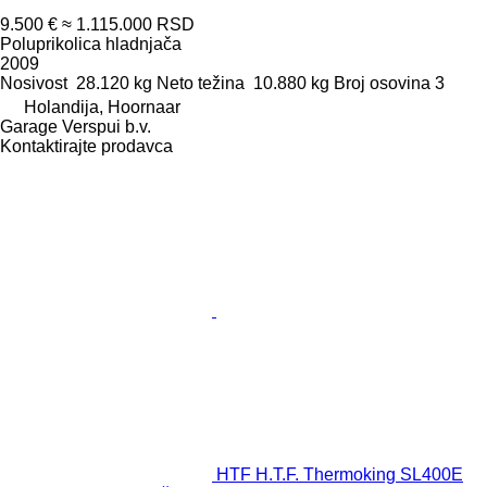
9.500 €
≈ 1.115.000 RSD
Poluprikolica hladnjača
2009
Nosivost
28.120 kg
Neto težina
10.880 kg
Broj osovina
3
Holandija, Hoornaar
Garage Verspui b.v.
Kontaktirajte prodavca
HTF H.T.F. Thermoking SL400E