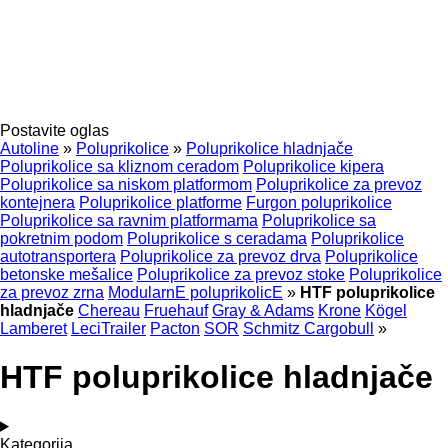
Postavite oglas
Autoline
»
Poluprikolice
»
Poluprikolice hladnjače
Poluprikolice sa kliznom ceradom
Poluprikolice kipera
Poluprikolice sa niskom platformom
Poluprikolice za prevoz
kontejnera
Poluprikolice platforme
Furgon poluprikolice
Poluprikolice sa ravnim platformama
Poluprikolice sa
pokretnim podom
Poluprikolice s ceradama
Poluprikolice
autotransportera
Poluprikolice za prevoz drva
Poluprikolice
betonske mešalice
Poluprikolice za prevoz stoke
Poluprikolice
za prevoz zrna
ModularnE poluprikolicE
»
HTF poluprikolice
hladnjače
Chereau
Fruehauf
Gray & Adams
Krone
Kögel
Lamberet
LeciTrailer
Pacton
SOR
Schmitz Cargobull
»
HTF poluprikolice hladnjače
Kategorija