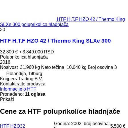
HTF H.T.F HZO 42 / Thermo King
SLXe 300 poluprikolica hladnjača
30
HTF H.T.F HZO 42 / Thermo King SLXe 300
32.800 €
≈ 3.849.000 RSD
Poluprikolica hladnjača
2016
Nosivost
31.960 kg
Neto težina
10.040 kg
Broj osovina
3
Holandija, Tilburg
Kuijpers Trading B.V.
Kontaktirajte prodavca
Informacije o HTF
Pronađeno:
11 oglasa
Prikaži
Cene za HTF poluprikolice hladnjače
Godina: 2002, broj osovina:
HTF HZO32
5.500 €