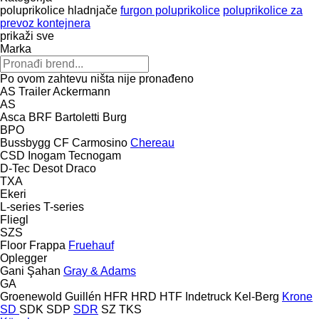
poluprikolice hladnjače
furgon poluprikolice
poluprikolice za
prevoz kontejnera
prikaži sve
Marka
Po ovom zahtevu ništa nije pronađeno
AS Trailer
Ackermann
AS
Asca
BRF
Bartoletti
Burg
BPO
Bussbygg
CF
Carmosino
Chereau
CSD
Inogam
Tecnogam
D-Tec
Desot
Draco
TXA
Ekeri
L-series
T-series
Fliegl
SZS
Floor
Frappa
Fruehauf
Oplegger
Gani Şahan
Gray & Adams
GA
Groenewold
Guillén
HFR
HRD
HTF
Indetruck
Kel-Berg
Krone
SD
SDK
SDP
SDR
SZ
TKS