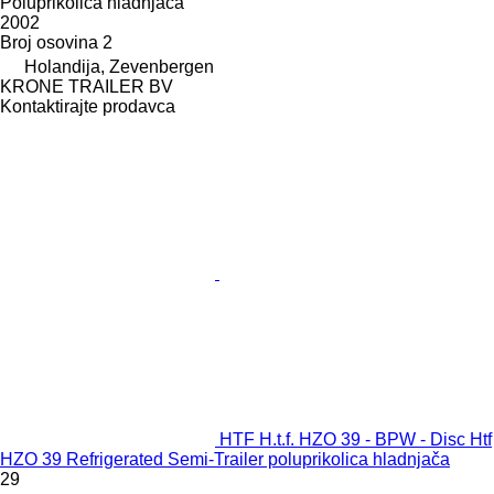
Poluprikolica hladnjača
2002
Broj osovina
2
Holandija, Zevenbergen
KRONE TRAILER BV
Kontaktirajte prodavca
HTF H.t.f. HZO 39 - BPW - Disc Htf
HZO 39 Refrigerated Semi-Trailer poluprikolica hladnjača
29