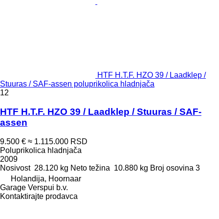
HTF H.T.F. HZO 39 / Laadklep /
Stuuras / SAF-assen poluprikolica hladnjača
12
HTF H.T.F. HZO 39 / Laadklep / Stuuras / SAF-
assen
9.500 €
≈ 1.115.000 RSD
Poluprikolica hladnjača
2009
Nosivost
28.120 kg
Neto težina
10.880 kg
Broj osovina
3
Holandija, Hoornaar
Garage Verspui b.v.
Kontaktirajte prodavca