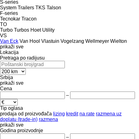
S-series
System Trailers
TKS
Talson
F-series
Tecnokar
Tracon
TO
Turbo
Turbos Hoet
Utility
VS
Van Eck
Van Hool
Vlastuin
Vogelzang
Wellmeyer
Wielton
prikaži sve
Lokacija
Pretraga po radijusu
Srbija
prikaži sve
Cena
–
Tip oglasa
prodaja
od proizvođača
lizing
kredit
na rate
razmena uz
doplatu (trade-in)
razmena
prikaži sve
Godina proizvodnje
–