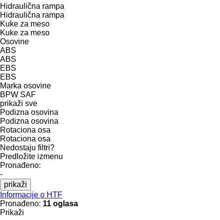
Hidraulična rampa
Hidraulična rampa
Kuke za meso
Kuke za meso
Osovine
ABS
ABS
EBS
EBS
Marka osovine
BPW
SAF
prikaži sve
Podizna osovina
Podizna osovina
Rotaciona osa
Rotaciona osa
Nedostaju filtri?
Predložite izmenu
Pronađeno:
-
prikaži
Informacije o HTF
Pronađeno:
11 oglasa
Prikaži