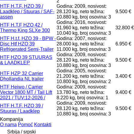
2
HTF H.T.F. HZO 39 /
Godina: 2009, nosivost:
Laadklep / Stuuras / SAF-
28.120 kg, neto težina:
9.500 €
assen
10.880 kg, broj osovina: 3
Godina: 2016, nosivost:
HTF H.T.F HZO 42 /
31.960 kg, neto težina:
32.800 €
Thermo King SLXe 300
10.040 kg, broj osovina: 3
HTF H.t.f. HZO 39 - BPW -
Godina: 2007, nosivost:
Disc Htf HZO 39
28.000 kg, neto težina:
6.950 €
Refrigerated Semi-Trailer
11.000 kg, broj osovina: 3
Godina: 2009, nosivost:
HTF HZO 39 STUURAS
28.120 kg, neto težina:
9.500 €
& LAADKLEP
10.880 kg, broj osovina: 3
Godina: 2005, nosivost:
HTF HZP 32 Carrier
21.200 kg, neto težina:
3.400 €
Dhollandia NL trailer
10.800 kg, broj osovina: 2
HTF Heiwo / Carrier
Godina: 2009, nosivost:
Vector 1800 MT / Tail Lift
13.780 kg, neto težina:
9.400 €
2021 / TUV:12-2026 /
8.220 kg, broj osovina: 1
Godina: 2009, nosivost:
HTF H.T.F. HZO 39 /
28.120 kg, neto težina:
9.500 €
Stuuras / Laadklep
10.880 kg, broj osovina: 3
Kompanija
O nama
Pomoć
Kontakti
Srbija / srpski