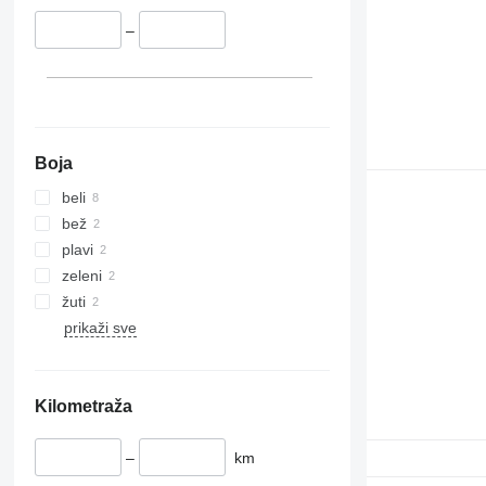
–
Boja
beli
bež
plavi
zeleni
žuti
prikaži sve
Kilometraža
–
km