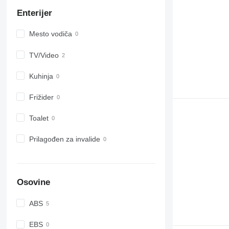
Enterijer
Mesto vodiča
TV/Video
Kuhinja
Frižider
Toalet
Prilagođen za invalide
Osovine
ABS
EBS