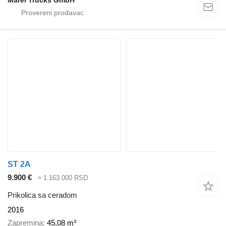
Marei Trucks GmbH
ST 2A
9.900 €
≈ 1.163.000 RSD
Prikolica sa ceradom
2016
Zapremina
45,08 m³