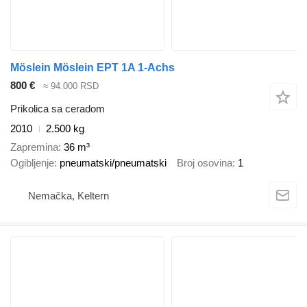
Möslein Möslein EPT 1A 1-Achs
800 €
≈ 94.000 RSD
Prikolica sa ceradom
2010
2.500 kg
Zapremina
36 m³
Ogibljenje
pneumatski/pneumatski
Broj osovina
1
Nemačka, Keltern