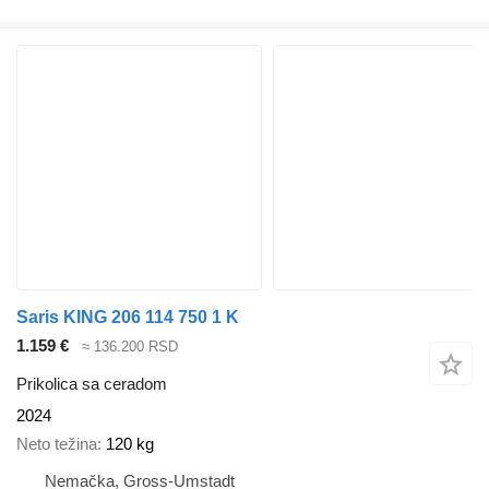
Saris KING 206 114 750 1 K
1.159 €
≈ 136.200 RSD
Prikolica sa ceradom
2024
Neto težina
120 kg
Nemačka, Gross-Umstadt