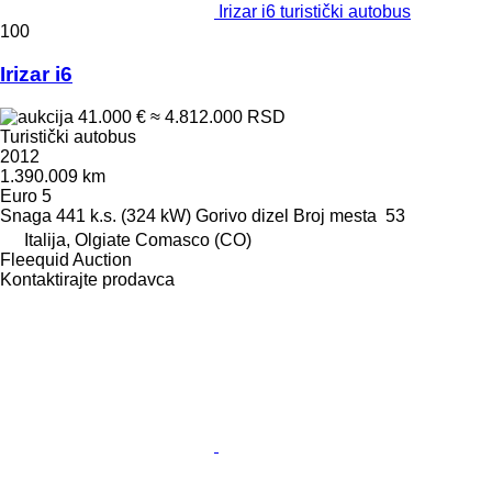
Irizar i6 turistički autobus
100
Irizar i6
41.000 €
≈ 4.812.000 RSD
Turistički autobus
2012
1.390.009 km
Euro 5
Snaga
441 k.s. (324 kW)
Gorivo
dizel
Broj mesta
53
Italija, Olgiate Comasco (CO)
Fleequid Auction
Kontaktirajte prodavca