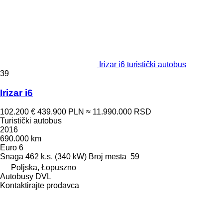
Irizar i6 turistički autobus
39
Irizar i6
102.200 €
439.900 PLN
≈ 11.990.000 RSD
Turistički autobus
2016
690.000 km
Euro 6
Snaga
462 k.s. (340 kW)
Broj mesta
59
Poljska, Łopuszno
Autobusy DVL
Kontaktirajte prodavca