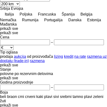
Srbija
Evropa
Italija
Poljska
Francuska
Španija
Belgija
Nemačka
Rumunija
Portugalija
Danska
Estonija
Mađarska
prikaži sve
prikaži sve
Cena
–
Tip oglasa
prodaja
aukcija
od proizvođača
lizing
kredit
na rate
razmena uz
doplatu (trade-in)
razmena
prikaži sve
Stanje
polovne
po rezervnim delovima
prikaži sve
Godina proizvodnje
–
Boja
beli
braon
crni
crveni
kaki
plavi
sivi
srebrni
tamno plavi
zeleni
žuti
prikaži sve