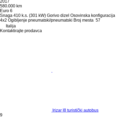
2017
580.000 km
Euro 6
Snaga
410 k.s. (301 kW)
Gorivo
dizel
Osovinska konfiguracija
4x2
Ogibljenje
pneumatski/pneumatski
Broj mesta
57
Italija
Kontaktirajte prodavca
Irizar I8 turistički autobus
9