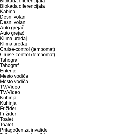
Blokada diferencijala
Blokada diferencijala
Kabina
Desni volan
Desni volan
Auto grejač
Auto grejač
Klima uređaj
Klima uređaj
Cruise-control (tempomat)
Cruise-control (tempomat)
Tahograf
Tahograf
Enterijer
Mesto vodiča
Mesto vodiča
TV/Video
TV/Video
Kuhinja
Kuhinja
Frižider
Frižider
Toalet
Toalet
Prilagođen za invalide