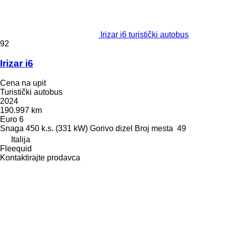
Irizar i6 turistički autobus
92
Irizar i6
Cena na upit
Turistički autobus
2024
190.997 km
Euro 6
Snaga
450 k.s. (331 kW)
Gorivo
dizel
Broj mesta
49
Italija
Fleequid
Kontaktirajte prodavca