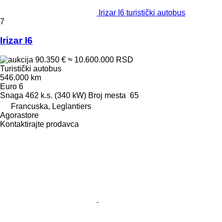
Irizar I6 turistički autobus
7
Irizar I6
90.350 €
≈ 10.600.000 RSD
Turistički autobus
546.000 km
Euro 6
Snaga
462 k.s. (340 kW)
Broj mesta
65
Francuska, Leglantiers
Agorastore
Kontaktirajte prodavca