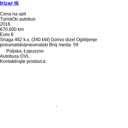
Irizar I6
Cena na upit
Turistički autobus
2016
670.000 km
Euro 6
Snaga
462 k.s. (340 kW)
Gorivo
dizel
Ogibljenje
pneumatski/pneumatski
Broj mesta
59
Poljska, Łopuszno
Autobusy DVL
Kontaktirajte prodavca