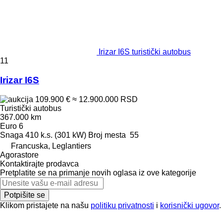
Irizar I6S turistički autobus
11
Irizar I6S
109.900 €
≈ 12.900.000 RSD
Turistički autobus
367.000 km
Euro 6
Snaga
410 k.s. (301 kW)
Broj mesta
55
Francuska, Leglantiers
Agorastore
Kontaktirajte prodavca
Pretplatite se na primanje novih oglasa iz ove kategorije
Potpišite se
Klikom pristajete na našu
politiku privatnosti
i
korisnički ugovor
.