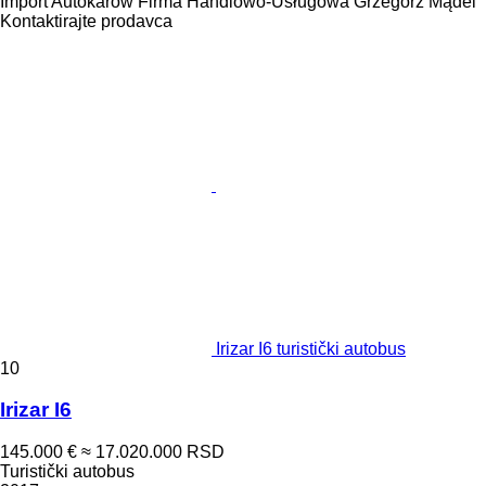
Import Autokarów Firma Handlowo-Usługowa Grzegorz Mądel
Kontaktirajte prodavca
Irizar I6 turistički autobus
10
Irizar I6
145.000 €
≈ 17.020.000 RSD
Turistički autobus