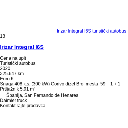
Irizar Integral I6S turistički autobus
13
Irizar Integral I6S
Cena na upit
Turistički autobus
2020
325.647 km
Euro 6
Snaga
408 k.s. (300 kW)
Gorivo
dizel
Broj mesta
59 + 1 + 1
Prtljažnik
5,91 m³
Španija, San Fernando de Henares
Daimler truck
Kontaktirajte prodavca