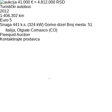
41.000 €
≈ 4.812.000 RSD
Turistički autobus
2012
1.406.302 km
Euro 5
Snaga
441 k.s. (324 kW)
Gorivo
dizel
Broj mesta
51
Italija, Olgiate Comasco (CO)
Fleequid Auction
Kontaktirajte prodavca