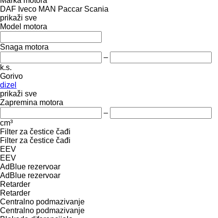
Marka motora
DAF
Iveco
MAN
Paccar
Scania
prikaži sve
Model motora
Snaga motora
–
k.s.
Gorivo
dizel
prikaži sve
Zapremina motora
–
cm³
Filter za čestice čađi
Filter za čestice čađi
EEV
EEV
AdBlue rezervoar
AdBlue rezervoar
Retarder
Retarder
Centralno podmazivanje
Centralno podmazivanje