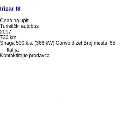
Irizar I8
Cena na upit
Turistički autobus
2017
720 km
Snaga
500 k.s. (368 kW)
Gorivo
dizel
Broj mesta
65
Italija
Kontaktirajte prodavca