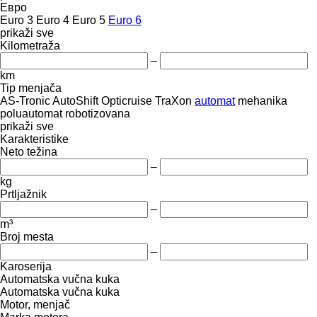
Евро
Euro 3
Euro 4
Euro 5
Euro 6
prikaži sve
Kilometraža
–
km
Tip menjača
AS-Tronic
AutoShift
Opticruise
TraXon
automat
mehanika
poluautomat
robotizovana
prikaži sve
Karakteristike
Neto težina
–
kg
Prtljažnik
–
m³
Broj mesta
–
Karoserija
Automatska vučna kuka
Automatska vučna kuka
Motor, menjač