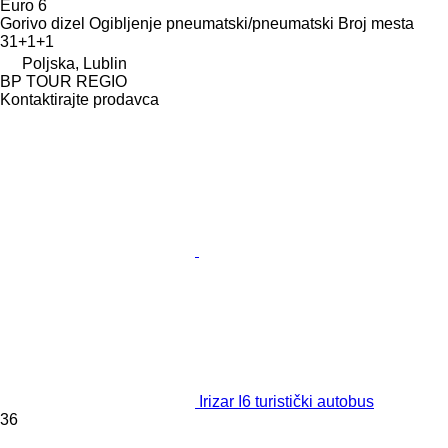
Euro 6
Gorivo
dizel
Ogibljenje
pneumatski/pneumatski
Broj mesta
31+1+1
Poljska, Lublin
BP TOUR REGIO
Kontaktirajte prodavca
Irizar I6 turistički autobus
36