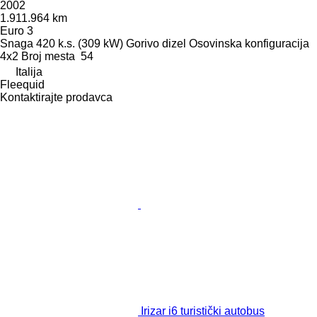
2002
1.911.964 km
Euro 3
Snaga
420 k.s. (309 kW)
Gorivo
dizel
Osovinska konfiguracija
4x2
Broj mesta
54
Italija
Fleequid
Kontaktirajte prodavca
Irizar i6 turistički autobus