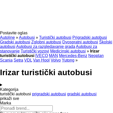
Postavite oglas
Autoline
»
Autobusi
»
Turistički autobusi
Prigradski autobusi
Gradski autobusi
Zglobni autobusi
Dvospratni autobusi
Školski
autobusi
Autobusi za razgledavanje grada
Autobusi za
stanovanje
Turistički vozovi
Medicinski autobusi
»
Irizar
turistički autobusi
IVECO
MAN
Mercedes-Benz
Neoplan
Scania
Setra
VDL
Van Hool
Volvo
Yutong
»
Irizar turistički autobusi
Kategorija
turistički autobusi
prigradski autobusi
gradski autobusi
prikaži sve
Marka