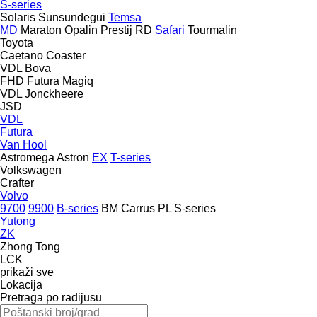
S-series
Solaris
Sunsundegui
Temsa
MD
Maraton
Opalin
Prestij
RD
Safari
Tourmalin
Toyota
Caetano
Coaster
VDL Bova
FHD
Futura
Magiq
VDL Jonckheere
JSD
VDL
Futura
Van Hool
Astromega
Astron
EX
T-series
Volkswagen
Crafter
Volvo
9700
9900
B-series
BM
Carrus
PL
S-series
Yutong
ZK
Zhong Tong
LCK
prikaži sve
Lokacija
Pretraga po radijusu