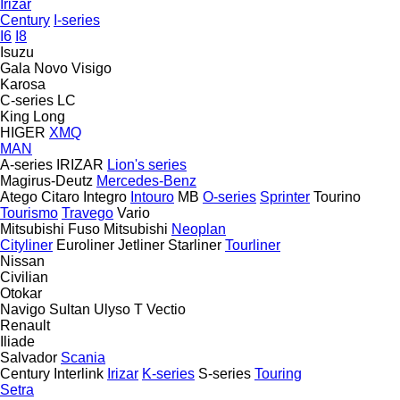
Irizar
Century
I-series
I6
I8
Isuzu
Gala
Novo
Visigo
Karosa
C-series
LC
King Long
HIGER
XMQ
MAN
A-series
IRIZAR
Lion's series
Magirus-Deutz
Mercedes-Benz
Atego
Citaro
Integro
Intouro
MB
O-series
Sprinter
Tourino
Tourismo
Travego
Vario
Mitsubishi Fuso
Mitsubishi
Neoplan
Cityliner
Euroliner
Jetliner
Starliner
Tourliner
Nissan
Civilian
Otokar
Navigo
Sultan
Ulyso T
Vectio
Renault
Iliade
Salvador
Scania
Century
Interlink
Irizar
K-series
S-series
Touring
Setra