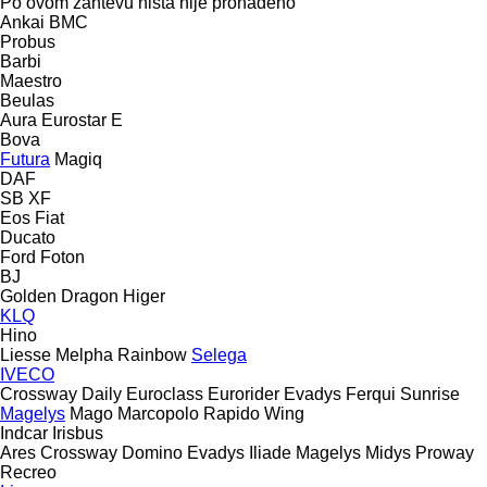
Po ovom zahtevu ništa nije pronađeno
Ankai
BMC
Probus
Barbi
Maestro
Beulas
Aura
Eurostar E
Bova
Futura
Magiq
DAF
SB
XF
Eos
Fiat
Ducato
Ford
Foton
BJ
Golden Dragon
Higer
KLQ
Hino
Liesse
Melpha
Rainbow
Selega
IVECO
Crossway
Daily
Euroclass
Eurorider
Evadys
Ferqui Sunrise
Magelys
Mago
Marcopolo
Rapido
Wing
Indcar
Irisbus
Ares
Crossway
Domino
Evadys
Iliade
Magelys
Midys
Proway
Recreo