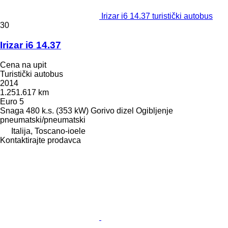
Irizar i6 14.37 turistički autobus
30
Irizar i6 14.37
Cena na upit
Turistički autobus
2014
1.251.617 km
Euro 5
Snaga
480 k.s. (353 kW)
Gorivo
dizel
Ogibljenje
pneumatski/pneumatski
Italija, Toscano-ioele
Kontaktirajte prodavca