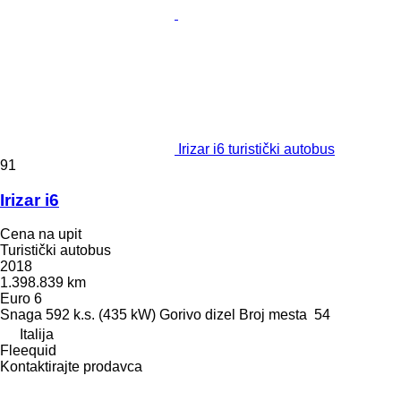
Irizar i6 turistički autobus
91
Irizar i6
Cena na upit
Turistički autobus
2018
1.398.839 km
Euro 6
Snaga
592 k.s. (435 kW)
Gorivo
dizel
Broj mesta
54
Italija
Fleequid
Kontaktirajte prodavca