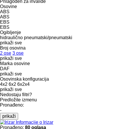
Prilagođen za invalide
Osovine
ABS
ABS
EBS
EBS
Ogibljenje
hidraulično
pneumatski/pneumatski
prikaži sve
Broj osovina
2 ose
3 ose
prikaži sve
Marka osovine
DAF
prikaži sve
Osovinska konfiguracija
4x2
6x2
6x2x4
prikaži sve
Nedostaju filtri?
Predložite izmenu
Pronađeno:
-
prikaži
Informacije o Irizar
Pronađeno:
80 oglasa