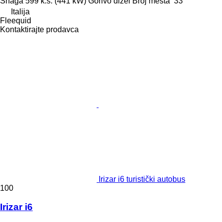
Snaga
599 k.s. (441 kW)
Gorivo
dizel
Broj mesta
33
Italija
Fleequid
Kontaktirajte prodavca
Irizar i6 turistički autobus
100
Irizar i6