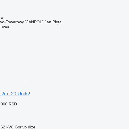
ów
wo-Towarowy "JANPOL" Jan Pięta
davca
,2m. 20 Units!
0.000 RSD
(262 kW)
Gorivo
dizel