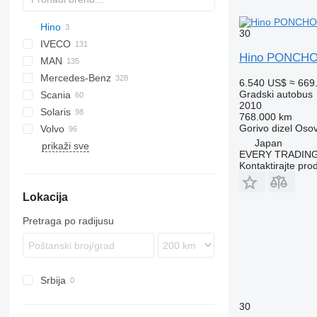
Hino
Probus
30
IVECO
Hino PONCH
MAN
Crossway
Ares
I-series
Erga
XMQ
Mercedes-Benz
Daily
Citelis
Novo
A-series
203
6.540 US$
≈ 669
Gradski autobus
Scania
Mobi
Crossway
LE
206
Citaro
Civilian
Navigo
Master
2010
Solaris
Wing
Recreo
Lion's series
Conecto
Vectio
Interlink
S-series
768.000 km
Gorivo
dizel
Osov
Volvo
NL series
Integro
K-series
Alpino
MD
Coaster
Ambassador
Ambassador
A-series
Crafter
Japan
prikaži sve
TGE
Intouro
Vest
Urbino
Tourmalin
7700
EVERY TRADING
MB
8500
Kontaktirajte pro
O-series
8700
Lokacija
S-Class
8900
Sprinter
A-series
Pretraga po radijusu
B-series
Srbija
30