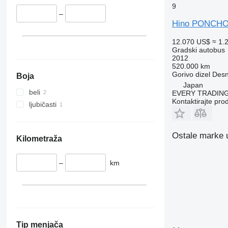
9
–
Hino PONCH
12.070 US$
≈ 1.
Gradski autobus
2012
520.000 km
Gorivo
dizel
Desn
Boja
Japan
beli
EVERY TRADING
Kontaktirajte pro
ljubičasti
Ostale marke u
Kilometraža
–
km
Tip menjača