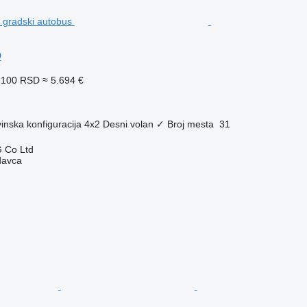
O
.100 RSD
≈ 5.694 €
inska konfiguracija
4x2
Desni volan
✓
Broj mesta
31
 Co Ltd
davca