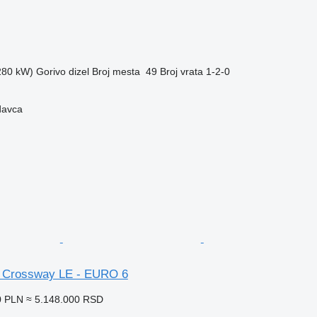
(280 kW)
Gorivo
dizel
Broj mesta
49
Broj vrata
1-2-0
davca
s Crossway LE - EURO 6
0 PLN
≈ 5.148.000 RSD