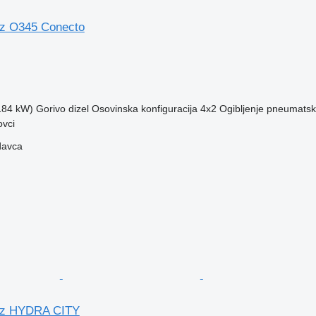
z O345 Conecto
(184 kW)
Gorivo
dizel
Osovinska konfiguracija
4x2
Ogibljenje
pneumatsk
ovci
davca
nz HYDRA CITY