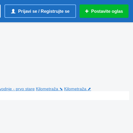
Prijavi se / Registrujte se
Postavite oglas
vodnje - prvo stare
Kilometraža ⬊
Kilometraža ⬈