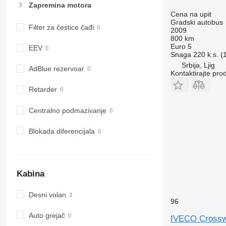
Zapremina motora
Cena na upit
Gradski autobus
Filter za čestice čađi
2009
800 km
Euro 5
EEV
Snaga
220 k.s. 
Srbija, Ljig
AdBlue rezervoar
Kontaktirajte pro
Retarder
Centralno podmazivanje
Blokada diferencijala
Kabina
Desni volan
96
Auto grejač
IVECO Cross