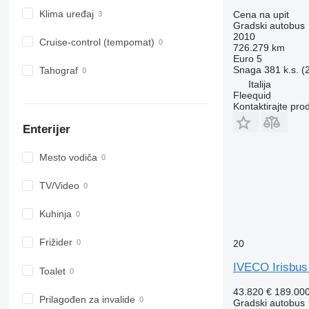
Klima uređaj
Cena na upit
Gradski autobus
2010
Cruise-control (tempomat)
726.279 km
Euro 5
Snaga
381 k.s. 
Tahograf
Italija
Fleequid
Kontaktirajte pro
Enterijer
Mesto vodiča
TV/Video
Kuhinja
Frižider
20
IVECO Irisbu
Toalet
43.820 €
189.00
Prilagođen za invalide
Gradski autobus