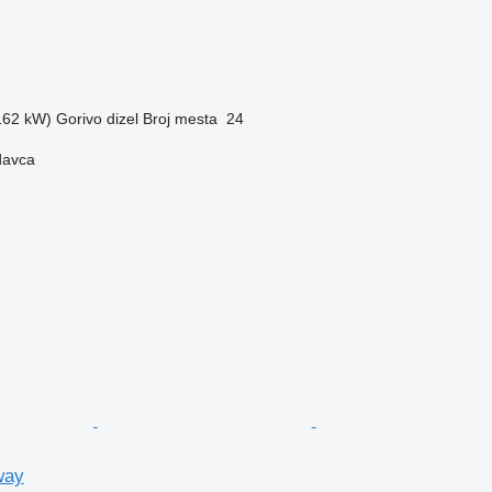
(162 kW)
Gorivo
dizel
Broj mesta
24
davca
way