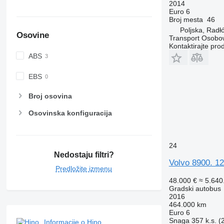
2014
Euro 6
Broj mesta
46
Poljska, Radł
Osovine
Transport Osobo
Kontaktirajte pro
ABS
EBS
Broj osovina
Osovinska konfiguracija
24
Nedostaju filtri?
Volvo 8900. 12
Predložite izmenu
48.000 €
≈ 5.64
Gradski autobus
2016
464.000 km
Euro 6
Snaga
357 k.s. 
Informacije o Hino