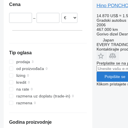
Cena
Hino PONCH
14.870 US$
≈ 1.
–
Gradski autobus
2006
467.000 km
Gorivo
dizel
Desn
Japan
EVERY TRADING
Kontaktirajte pro
Tip oglasa
prodaja
Pretplatite se na
od proizvođača
lizing
Potpišite se
kredit
Klikom pristajet
na rate
razmena uz doplatu (trade-in)
razmena
Godina proizvodnje