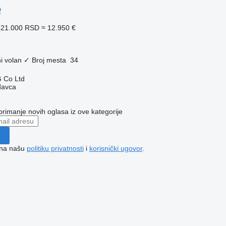
O
521.000 RSD
≈ 12.950 €
i volan
✓
Broj mesta
34
 Co Ltd
davca
 primanje novih oglasa iz ove kategorije
e na našu
politiku privatnosti
i
korisnički ugovor
.