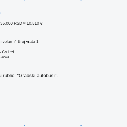
O
235.000 RSD
≈ 10.510 €
i volan
✓
Broj vrata
1
 Co Ltd
davca
 rublici "Gradski autobusi".