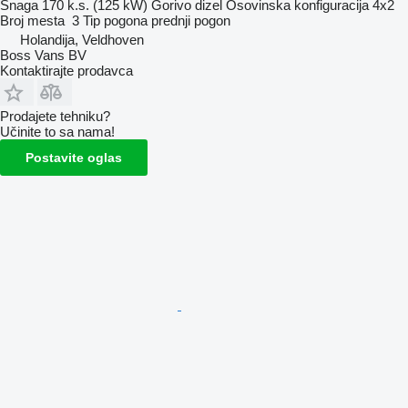
Snaga
170 k.s. (125 kW)
Gorivo
dizel
Osovinska konfiguracija
4x2
Broj mesta
3
Tip pogona
prednji pogon
Holandija, Veldhoven
Boss Vans BV
Kontaktirajte prodavca
Prodajete tehniku?
Učinite to sa nama!
Postavite oglas