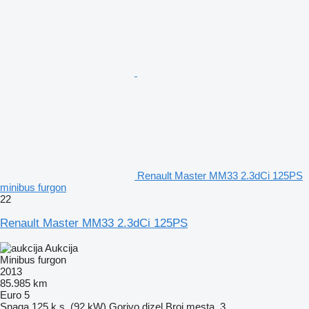
Renault Master MM33 2.3dCi 125PS
minibus furgon
22
Renault Master MM33 2.3dCi 125PS
Aukcija
Minibus furgon
2013
85.985 km
Euro 5
Snaga
125 k.s. (92 kW)
Gorivo
dizel
Broj mesta
3