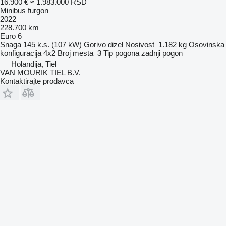
16.900 €
≈ 1.983.000 RSD
Minibus furgon
2022
228.700 km
Euro 6
Snaga
145 k.s. (107 kW)
Gorivo
dizel
Nosivost
1.182 kg
Osovinska
konfiguracija
4x2
Broj mesta
3
Tip pogona
zadnji pogon
Holandija, Tiel
VAN MOURIK TIEL B.V.
Kontaktirajte prodavca