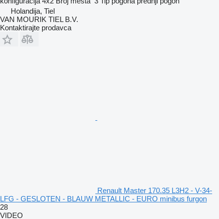
konfiguracija
4x2
Broj mesta
3
Tip pogona
prednji pogon
Holandija, Tiel
VAN MOURIK TIEL B.V.
Kontaktirajte prodavca
Renault Master 170.35 L3H2 - V-34-
LFG - GESLOTEN - BLAUW METALLIC - EURO minibus furgon
28
VIDEO