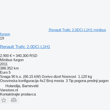
Renault Trafic 2.0DCi L1H1 minibus
furgon
19
Renault Trafic 2.0DCi L1H1
2.900 €
≈ 340.300 RSD
Minibus furgon
2011
388.352 km
Euro 5
Snaga
90 k.s. (66.15 kW)
Gorivo
dizel
Nosivost
1.120 kg
Osovinska konfiguracija
4x2
Broj mesta
3
Tip pogona
prednji pogon
Holandija, Barneveld
Vanstore.nl
Kontaktirajte prodavca