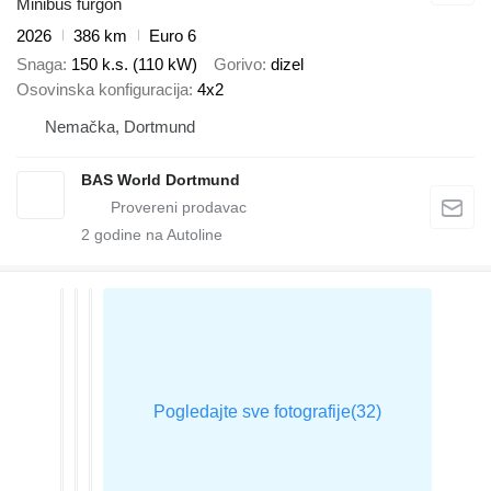
Minibus furgon
2026
386 km
Euro 6
Snaga
150 k.s. (110 kW)
Gorivo
dizel
Osovinska konfiguracija
4x2
Nemačka, Dortmund
BAS World Dortmund
2
godine na Autoline