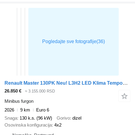
Renault Master 130PK Neu! L3H2 LED Klima Tempomat CarPlay Parkensensoren
26.850 €
≈ 3.155.000 RSD
Minibus furgon
2026
9 km
Euro 6
Snaga
130 k.s. (96 kW)
Gorivo
dizel
Osovinska konfiguracija
4x2