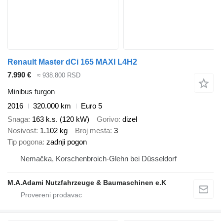
Renault Master dCi 165 MAXI L4H2
7.990 €
≈ 938.800 RSD
Minibus furgon
2016
320.000 km
Euro 5
Snaga
163 k.s. (120 kW)
Gorivo
dizel
Nosivost
1.102 kg
Broj mesta
3
Tip pogona
zadnji pogon
Nemačka, Korschenbroich-Glehn bei Düsseldorf
M.A.Adami Nutzfahrzeuge & Baumaschinen e.K