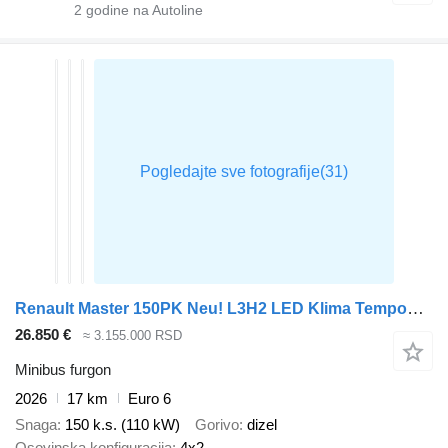
2
godine na Autoline
Renault Master 150PK Neu! L3H2 LED Klima Tempomat CarPlay Parkensensoren
26.850 €
≈ 3.155.000 RSD
Minibus furgon
2026
17 km
Euro 6
Snaga
150 k.s. (110 kW)
Gorivo
dizel
Osovinska konfiguracija
4x2