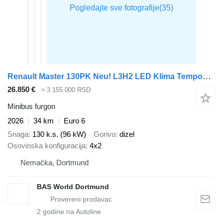
Renault Master 130PK Neu! L3H2 LED Klima Tempomat CarPlay Parkensensoren
26.850 €
≈ 3.155.000 RSD
Minibus furgon
2026
34 km
Euro 6
Snaga
130 k.s. (96 kW)
Gorivo
dizel
Osovinska konfiguracija
4x2
Nemačka, Dortmund
BAS World Dortmund
2
godine na Autoline