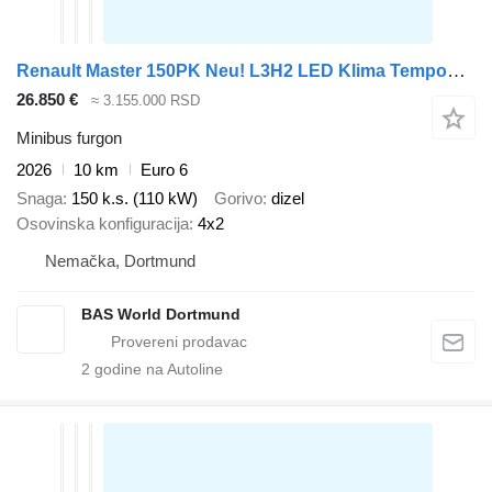
Renault Master 150PK Neu! L3H2 LED Klima Tempomat CarPlay Parkensensoren
26.850 €
≈ 3.155.000 RSD
Minibus furgon
2026
10 km
Euro 6
Snaga
150 k.s. (110 kW)
Gorivo
dizel
Osovinska konfiguracija
4x2
Nemačka, Dortmund
BAS World Dortmund
2
godine na Autoline