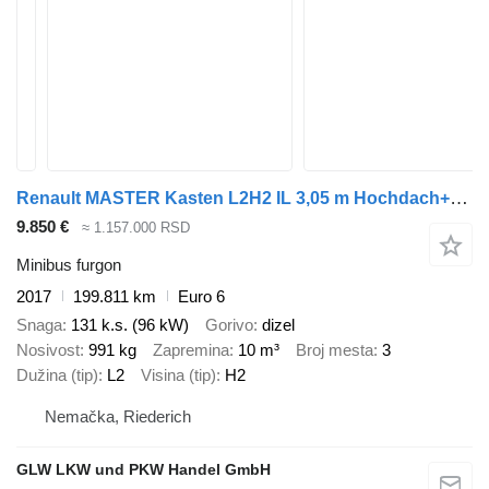
Renault MASTER Kasten L2H2 IL 3,05 m Hochdach+KLIMA
9.850 €
≈ 1.157.000 RSD
Minibus furgon
2017
199.811 km
Euro 6
Snaga
131 k.s. (96 kW)
Gorivo
dizel
Nosivost
991 kg
Zapremina
10 m³
Broj mesta
3
Dužina (tip)
L2
Visina (tip)
H2
Nemačka, Riederich
GLW LKW und PKW Handel GmbH