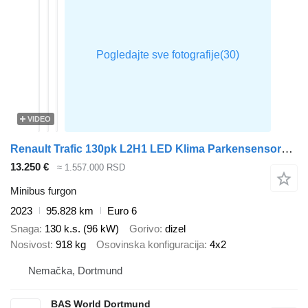
VIDEO
Renault Trafic 130pk L2H1 LED Klima Parkensensoren Euro6 L2 A/C Cruise c
13.250 €
≈ 1.557.000 RSD
Minibus furgon
2023
95.828 km
Euro 6
Snaga
130 k.s. (96 kW)
Gorivo
dizel
Nosivost
918 kg
Osovinska konfiguracija
4x2
Nemačka, Dortmund
BAS World Dortmund