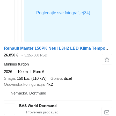
Renault Master 150PK Neu! L3H2 LED Klima Tempomat CarPlay Parkensensoren
26.850 €
≈ 3.155.000 RSD
Minibus furgon
2026
10 km
Euro 6
Snaga
150 k.s. (110 kW)
Gorivo
dizel
Osovinska konfiguracija
4x2
Nemačka, Dortmund
BAS World Dortmund