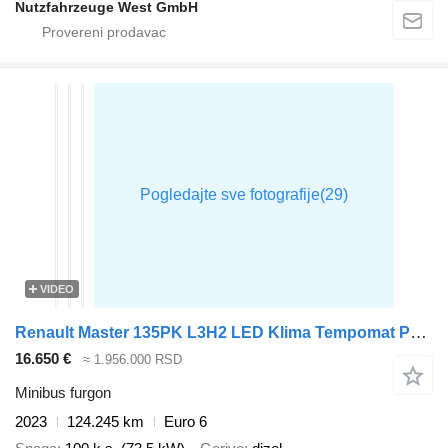
Nutzfahrzeuge West GmbH
VIDEO
Renault Master 135PK L3H2 LED Klima Tempomat Parkensensoren Euro6 L3 A/C
16.650 €
≈ 1.956.000 RSD
Minibus furgon
2023
124.245 km
Euro 6