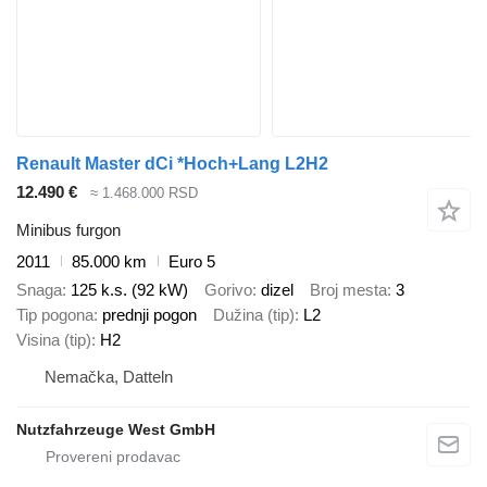
Renault Master dCi *Hoch+Lang L2H2
12.490 €
≈ 1.468.000 RSD
Minibus furgon
2011
85.000 km
Euro 5
Snaga
125 k.s. (92 kW)
Gorivo
dizel
Broj mesta
3
Tip pogona
prednji pogon
Dužina (tip)
L2
Visina (tip)
H2
Nemačka, Datteln
Nutzfahrzeuge West GmbH