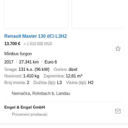
Renault Master 130 dCi L3H2
13.700 €
≈ 1.610.000 RSD
Minibus furgon
2017
27.341 km
Euro 6
Snaga
131 k.s. (96 kW)
Gorivo
dizel
Nosivost
1.410 kg
Zapremina
12,61 m³
Broj mesta
2
Dužina (tip)
L3
Visina (tip)
H2
Nemačka, Rohrbach b. Landau
Engel & Engel GmbH