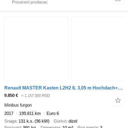
Renault MASTER Kasten L2H2 IL 3,05 m Hochdach+KLIMA
9.850 €
≈ 1.157.000 RSD
Minibus furgon
2017
199.811 km
Euro 6
Snaga
131 k.s. (96 kW)
Gorivo
dizel
Nosivost
991 kg
Zapremina
10 m³
Broj mesta
3