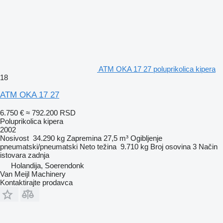
ATM OKA 17 27 poluprikolica kipera
18
ATM OKA 17 27
6.750 €
≈ 792.200 RSD
Poluprikolica kipera
2002
Nosivost
34.290 kg
Zapremina
27,5 m³
Ogibljenje
pneumatski/pneumatski
Neto težina
9.710 kg
Broj osovina
3
Način
istovara
zadnja
Holandija, Soerendonk
Van Meijl Machinery
Kontaktirajte prodavca