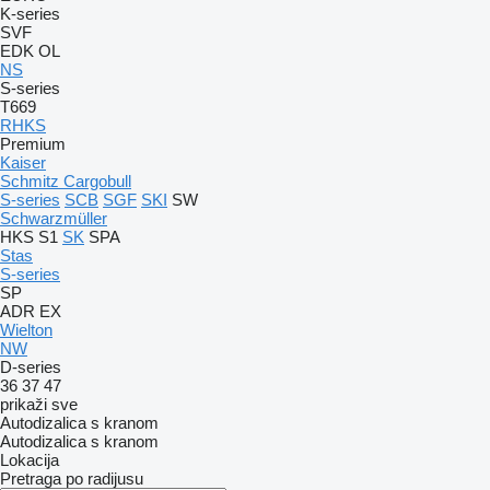
K-series
SVF
EDK
OL
NS
S-series
T669
RHKS
Premium
Kaiser
Schmitz Cargobull
S-series
SCB
SGF
SKI
SW
Schwarzmüller
HKS
S1
SK
SPA
Stas
S-series
SP
ADR
EX
Wielton
NW
D-series
36
37
47
prikaži sve
Autodizalica s kranom
Autodizalica s kranom
Lokacija
Pretraga po radijusu