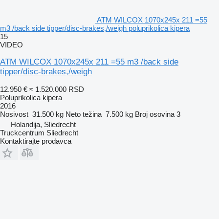
ATM WILCOX 1070x245x 211 =55
m3 /back side tipper/disc-brakes,/weigh poluprikolica kipera
15
VIDEO
ATM WILCOX 1070x245x 211 =55 m3 /back side
tipper/disc-brakes,/weigh
12.950 €
≈ 1.520.000 RSD
Poluprikolica kipera
2016
Nosivost
31.500 kg
Neto težina
7.500 kg
Broj osovina
3
Holandija, Sliedrecht
Truckcentrum Sliedrecht
Kontaktirajte prodavca