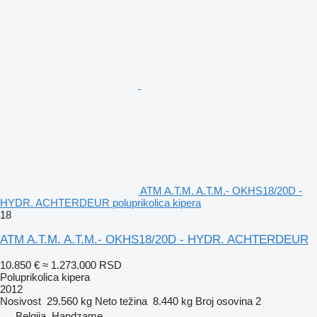
ATM A.T.M. A.T.M.- OKHS18/20D -
HYDR. ACHTERDEUR poluprikolica kipera
18
ATM A.T.M. A.T.M.- OKHS18/20D - HYDR. ACHTERDEUR
10.850 €
≈ 1.273.000 RSD
Poluprikolica kipera
2012
Nosivost
29.560 kg
Neto težina
8.440 kg
Broj osovina
2
Belgija, Handzame