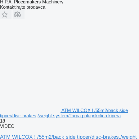
H.P.A. Ploegmakers Machinery
Kontaktirajte prodavca
ATM WILCOX ! /55m2/back side
tipper/disc-brakes,/weight system/Tarpa poluprikolica kipera
18
VIDEO
ATM WILCOX ! /55m2/back side tipper/disc-brakes,/weight