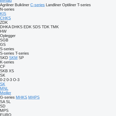
Benalu
Agriliner
Bulkliner
C-series
Landliner
Optiliner
T-series
N-series
KIS
CHKS
ZDK
DHKA
DHKS
EDK
SDS
TDK
TMK
HW
Oplegger
SGB
GS
S-series
S-series
T-series
SKD
SKM
SP
K-series
CF
SKB
XS
SK
0-2
0-3
O-3
SK
MNL
Meiller
G-series
MHKS
MHPS
SA
SL
SD
MPS
EURO