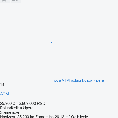
nova ATM poluprikolica kipera
14
ATM
29.900 €
≈ 3.509.000 RSD
Poluprikolica kipera
Stanje
novi
Nosivost
35.230 kg
Zapremina
26,13 m³
Ogibljenje