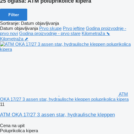
25 oglasa:
ATM poluprikolice kipera
Filter
Sortiranje
:
Datum objavljivanja
Datum objavljivanja
Prvo skupe
Prvo jeftine
Godina proizvodnje -
prvo novi
Godina proizvodnje - prvo stare
Kilometraža ⬊
Kilometraža ⬈
ATM
OKA 17/27 3 assen star, hydraulische kleppen poluprikolica kipera
11
ATM OKA 17/27 3 assen star, hydraulische kleppen
Cena na upit
Poluprikolica kipera