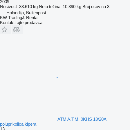
2009
Nosivost
33.610 kg
Neto težina
10.390 kg
Broj osovina
3
Holandija, Buitenpost
KW Trading& Rental
Kontaktirajte prodavca
ATM A.T.M. 0KHS 18/20A
poluprikolica kipera
13