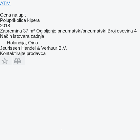
ATM
Cena na upit
Poluprikolica kipera
2018
Zapremina
37 m³
Ogibljenje
pneumatski/pneumatski
Broj osovina
4
Način istovara
zadnja
Holandija, Oirlo
Jeurissen Handel & Verhuur B.V.
Kontaktirajte prodavca