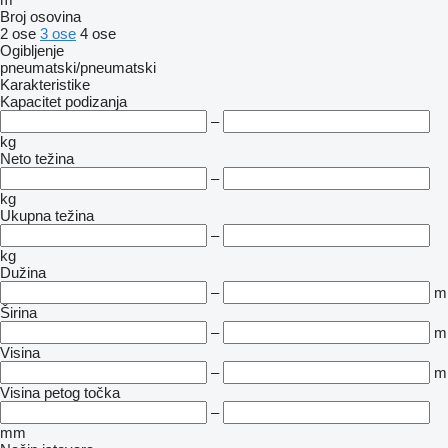
Broj osovina
2 ose
3 ose
4 ose
Ogibljenje
pneumatski/pneumatski
Karakteristike
Kapacitet podizanja
–
kg
Neto težina
–
kg
Ukupna težina
–
kg
Dužina
–
m
Širina
–
m
Visina
–
m
Visina petog točka
–
mm