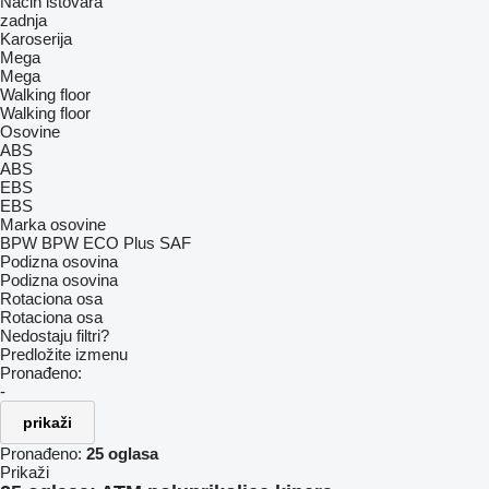
Način istovara
zadnja
Karoserija
Mega
Mega
Walking floor
Walking floor
Osovine
ABS
ABS
EBS
EBS
Marka osovine
BPW
BPW ECO Plus
SAF
Podizna osovina
Podizna osovina
Rotaciona osa
Rotaciona osa
Nedostaju filtri?
Predložite izmenu
Pronađeno:
-
prikaži
Pronađeno:
25 oglasa
Prikaži