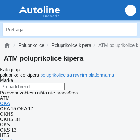
Poluprikolice
Poluprikolice kipera
ATM poluprikolice k
ATM poluprikolice kipera
Kategorija
poluprikolice kipera
poluprikolice sa ravnim platformama
Marka
Po ovom zahtevu ništa nije pronađeno
ATM
OKA
OKA 15
OKA 17
OKHS
OKHS 18
OKS
OKS 13
HTS