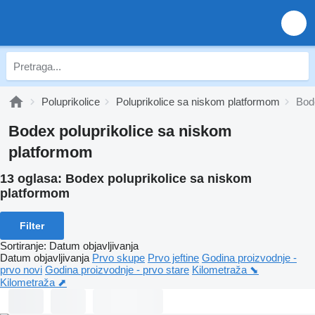
Poluprikolice
Poluprikolice sa niskom platformom
Bod
Bodex poluprikolice sa niskom
platformom
13 oglasa:
Bodex poluprikolice sa niskom
platformom
Filter
Sortiranje
:
Datum objavljivanja
Datum objavljivanja
Prvo skupe
Prvo jeftine
Godina proizvodnje -
prvo novi
Godina proizvodnje - prvo stare
Kilometraža ⬊
Kilometraža ⬈