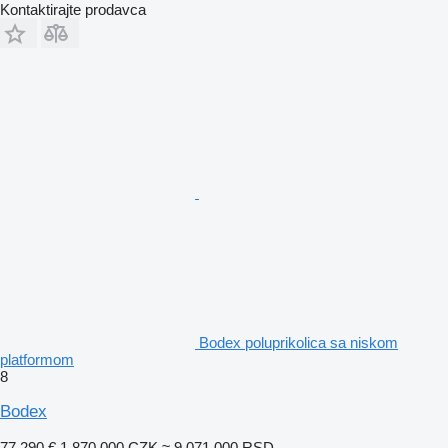
Kontaktirajte prodavca
Bodex poluprikolica sa niskom
platformom
8
Bodex
77.290 €
1.870.000 CZK
≈ 9.071.000 RSD