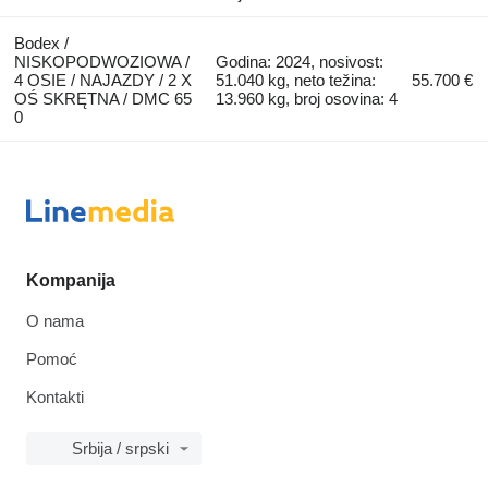
Bodex /
NISKOPODWOZIOWA /
Godina: 2024, nosivost:
4 OSIE / NAJAZDY / 2 X
51.040 kg, neto težina:
55.700 €
OŚ SKRĘTNA / DMC 65
13.960 kg, broj osovina: 4
0
Kompanija
O nama
Pomoć
Kontakti
Srbija / srpski