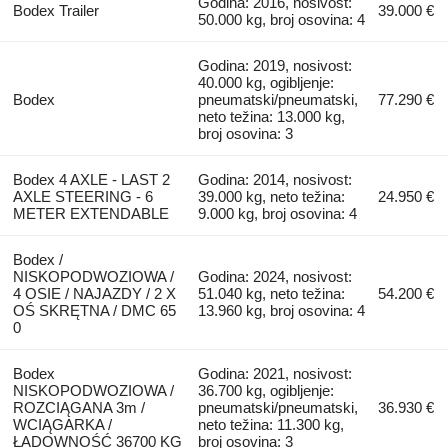
Godina: 2016, nosivost:
Bodex Trailer
39.000 €
50.000 kg, broj osovina: 4
Godina: 2019, nosivost:
40.000 kg, ogibljenje:
Bodex
pneumatski/pneumatski,
77.290 €
neto težina: 13.000 kg,
broj osovina: 3
Bodex 4 AXLE - LAST 2
Godina: 2014, nosivost:
AXLE STEERING - 6
39.000 kg, neto težina:
24.950 €
METER EXTENDABLE
9.000 kg, broj osovina: 4
Bodex /
NISKOPODWOZIOWA /
Godina: 2024, nosivost:
4 OSIE / NAJAZDY / 2 X
51.040 kg, neto težina:
54.200 €
OŚ SKRĘTNA / DMC 65
13.960 kg, broj osovina: 4
0
Bodex
Godina: 2021, nosivost:
NISKOPODWOZIOWA /
36.700 kg, ogibljenje:
ROZCIĄGANA 3m /
pneumatski/pneumatski,
36.930 €
WCIĄGARKA /
neto težina: 11.300 kg,
ŁADOWNOŚĆ 36700 KG
broj osovina: 3