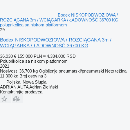
Bodex NISKOPODWOZIOWA /
ROZCIĄGANA 3m / WCIĄGARKA / ŁADOWNOŚĆ 36700 KG
poluprikolica sa niskom platformom
29
Bodex NISKOPODWOZIOWA / ROZCIĄGANA 3m /
WCIĄGARKA / ŁADOWNOŚĆ 36700 KG
36.930 €
159.000 PLN
≈ 4.334.000 RSD
Poluprikolica sa niskom platformom
2021
Nosivost
36.700 kg
Ogibljenje
pneumatski/pneumatski
Neto težina
11.300 kg
Broj osovina
3
Poljska, Nowa Słupia
ADRIAN AUTA Adrian Zieliński
Kontaktirajte prodavca