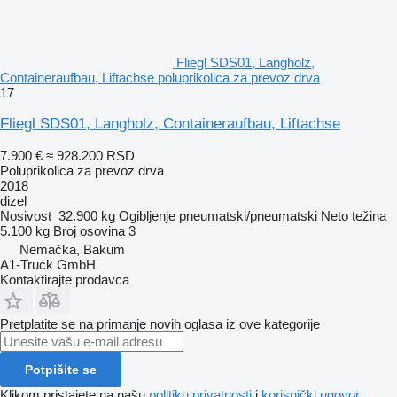
Fliegl SDS01, Langholz,
Containeraufbau, Liftachse poluprikolica za prevoz drva
17
Fliegl SDS01, Langholz, Containeraufbau, Liftachse
7.900 €
≈ 928.200 RSD
Poluprikolica za prevoz drva
2018
dizel
Nosivost
32.900 kg
Ogibljenje
pneumatski/pneumatski
Neto težina
5.100 kg
Broj osovina
3
Nemačka, Bakum
A1-Truck GmbH
Kontaktirajte prodavca
Pretplatite se na primanje novih oglasa iz ove kategorije
Potpišite se
Klikom pristajete na našu
politiku privatnosti
i
korisnički ugovor
.