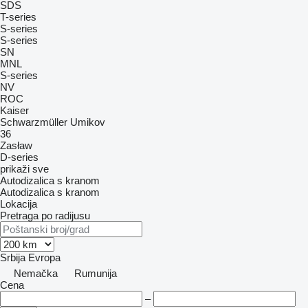
SDS
T-series
S-series
S-series
SN
MNL
S-series
NV
ROC
Kaiser
Schwarzmüller
Umikov
36
Zasław
D-series
prikaži sve
Autodizalica s kranom
Autodizalica s kranom
Lokacija
Pretraga po radijusu
Srbija
Evropa
Nemačka
Rumunija
Cena
–