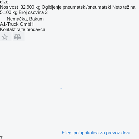
dizel
Nosivost
32.900 kg
Ogibljenje
pneumatski/pneumatski
Neto težina
5.100 kg
Broj osovina
3
Nemačka, Bakum
A1-Truck GmbH
Kontaktirajte prodavca
Fliegl poluprikolica za prevoz drva
7