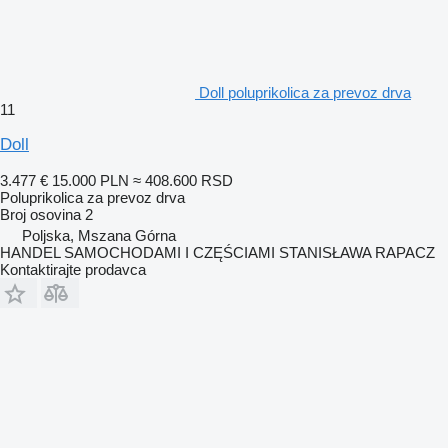
Doll poluprikolica za prevoz drva
11
Doll
3.477 €
15.000 PLN
≈ 408.600 RSD
Poluprikolica za prevoz drva
Broj osovina
2
Poljska, Mszana Górna
HANDEL SAMOCHODAMI I CZĘŚCIAMI STANISŁAWA RAPACZ
Kontaktirajte prodavca