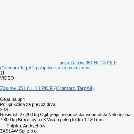
nova Zasław 651.NL.13.PK.F
(Cramaro TarpAll) poluprikolica za prevoz drva
11
VIDEO
Zasław 651.NL.13.PK.F (Cramaro TarpAll)
Cena na upit
Poluprikolica za prevoz drva
2026
Nosivost
27.200 kg
Ogibljenje
pneumatski/pneumatski
Neto težina
7.800 kg
Broj osovina
3
Visina petog točka
1.130 mm
Poljska, Andrychów
ZASŁAW Sp. z o.o.