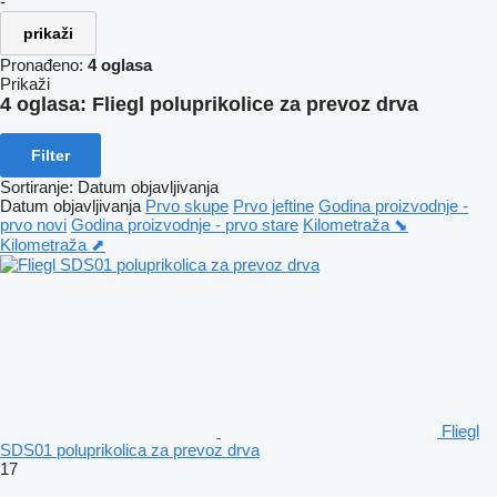
-
prikaži
Pronađeno:
4 oglasa
Prikaži
4 oglasa:
Fliegl poluprikolice za prevoz drva
Filter
Sortiranje
:
Datum objavljivanja
Datum objavljivanja
Prvo skupe
Prvo jeftine
Godina proizvodnje -
prvo novi
Godina proizvodnje - prvo stare
Kilometraža ⬊
Kilometraža ⬈
Fliegl
SDS01 poluprikolica za prevoz drva
17