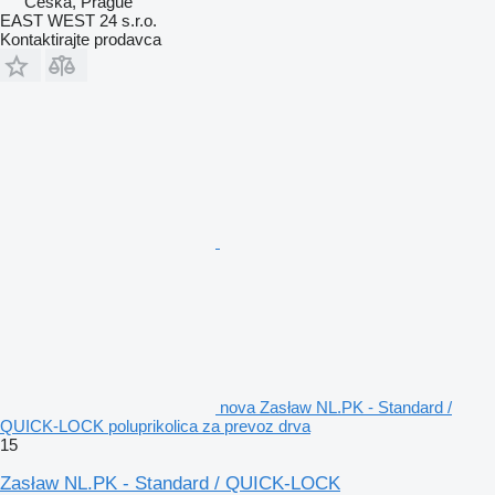
Češka, Prague
EAST WEST 24 s.r.o.
Kontaktirajte prodavca
nova Zasław NL.PK - Standard /
QUICK-LOCK poluprikolica za prevoz drva
15
Zasław NL.PK - Standard / QUICK-LOCK