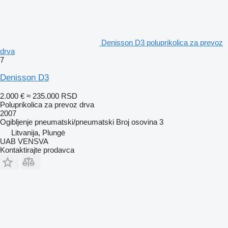
Denisson D3 poluprikolica za prevoz
drva
7
Denisson D3
2.000 €
≈ 235.000 RSD
Poluprikolica za prevoz drva
2007
Ogibljenje
pneumatski/pneumatski
Broj osovina
3
Litvanija, Plungė
UAB VENSVA
Kontaktirajte prodavca