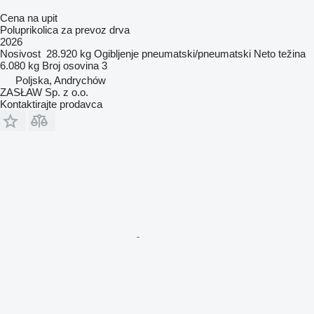
Cena na upit
Poluprikolica za prevoz drva
2026
Nosivost
28.920 kg
Ogibljenje
pneumatski/pneumatski
Neto težina
6.080 kg
Broj osovina
3
Poljska, Andrychów
ZASŁAW Sp. z o.o.
Kontaktirajte prodavca