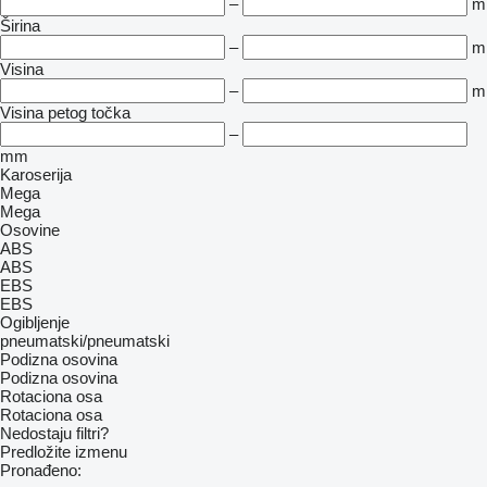
–
m
Širina
–
m
Visina
–
m
Visina petog točka
–
mm
Karoserija
Mega
Mega
Osovine
ABS
ABS
EBS
EBS
Ogibljenje
pneumatski/pneumatski
Podizna osovina
Podizna osovina
Rotaciona osa
Rotaciona osa
Nedostaju filtri?
Predložite izmenu
Pronađeno: