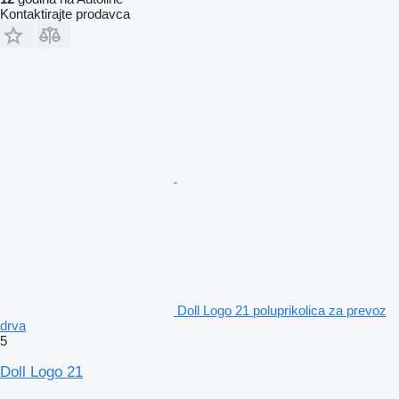
Kontaktirajte prodavca
Doll Logo 21 poluprikolica za prevoz
drva
5
Doll Logo 21