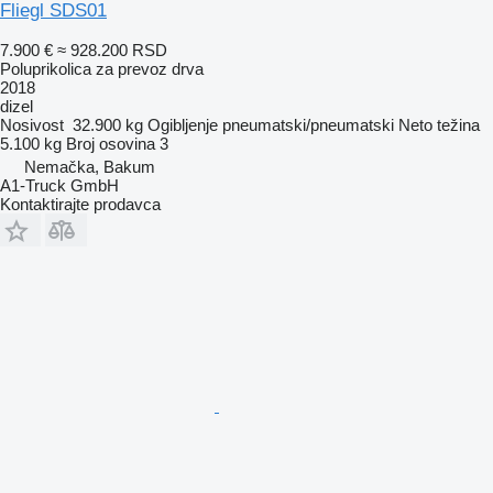
Fliegl SDS01
7.900 €
≈ 928.200 RSD
Poluprikolica za prevoz drva
2018
dizel
Nosivost
32.900 kg
Ogibljenje
pneumatski/pneumatski
Neto težina
5.100 kg
Broj osovina
3
Nemačka, Bakum
A1-Truck GmbH
Kontaktirajte prodavca