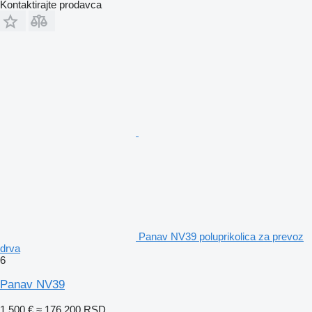
Kontaktirajte prodavca
Panav NV39 poluprikolica za prevoz
drva
6
Panav NV39
1.500 €
≈ 176.200 RSD