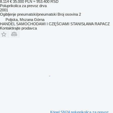
8.114 €
35.000 PLN
≈ 953.400 RSD
Poluprikolica za prevoz drva
2001
Ogibljenje
pneumatski/pneumatski
Broj osovina
2
Poljska, Mszana Górna
HANDEL SAMOCHODAMI I CZĘŚCIAMI STANISŁAWA RAPACZ
Kontaktirajte prodavca
Kögel SN24 poluprikolica za prevoz