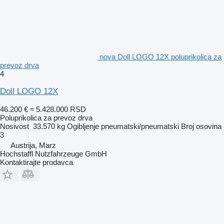
nova Doll LOGO 12X poluprikolica za
prevoz drva
4
Doll LOGO 12X
46.200 €
≈ 5.428.000 RSD
Poluprikolica za prevoz drva
Nosivost
33.570 kg
Ogibljenje
pneumatski/pneumatski
Broj osovina
3
Austrija, Marz
Hochstaffl Nutzfahrzeuge GmbH
Kontaktirajte prodavca