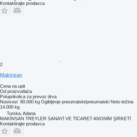
Kontaktirajte prodavca
2
Makinsan
Cena na upit
Od proizvođača
Poluprikolica za prevoz drva
Nosivost
80.000 kg
Ogibljenje
pneumatski/pneumatski
Neto težina
14.000 kg
Turska, Adana
MAKİNSAN TREYLER SANAYİ VE TİCARET ANONİM ŞİRKETİ
Kontaktirajte prodavca