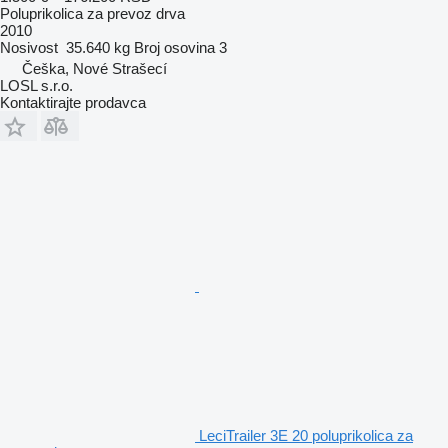
Poluprikolica za prevoz drva
2010
Nosivost
35.640 kg
Broj osovina
3
Češka, Nové Strašecí
LOSL s.r.o.
Kontaktirajte prodavca
LeciTrailer 3E 20 poluprikolica za