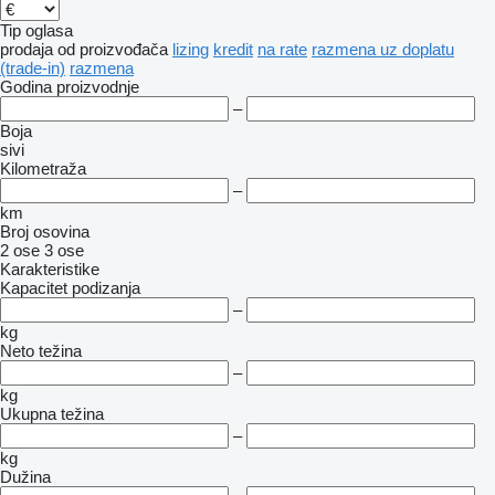
Tip oglasa
prodaja
od proizvođača
lizing
kredit
na rate
razmena uz doplatu
(trade-in)
razmena
Godina proizvodnje
–
Boja
sivi
Kilometraža
–
km
Broj osovina
2 ose
3 ose
Karakteristike
Kapacitet podizanja
–
kg
Neto težina
–
kg
Ukupna težina
–
kg
Dužina