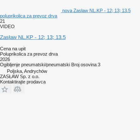
nova Zasław NL.KP - 12; 13; 13.5
poluprikolica za prevoz drva
21
VIDEO
Zasław NL.KP - 12; 13; 13.5
Cena na upit
Poluprikolica za prevoz drva
2026
Ogibljenje
pneumatski/pneumatski
Broj osovina
3
Poljska, Andrychów
ZASŁAW Sp. z o.o.
Kontaktirajte prodavca