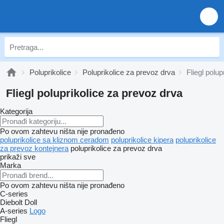
Poluprikolice
Poluprikolice za prevoz drva
Fliegl polu
Fliegl poluprikolice za prevoz drva
Kategorija
Po ovom zahtevu ništa nije pronađeno
poluprikolice sa kliznom ceradom
poluprikolice kipera
poluprikolice
za prevoz kontejnera
poluprikolice za prevoz drva
prikaži sve
Marka
Po ovom zahtevu ništa nije pronađeno
C-series
Diebolt
Doll
A-series
Logo
Fliegl