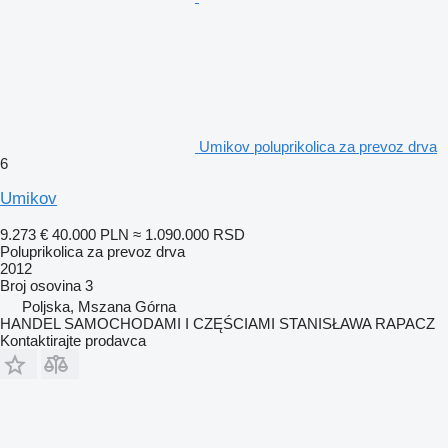
Umikov poluprikolica za prevoz drva
6
Umikov
9.273 €
40.000 PLN
≈ 1.090.000 RSD
Poluprikolica za prevoz drva
2012
Broj osovina
3
Poljska, Mszana Górna
HANDEL SAMOCHODAMI I CZĘŚCIAMI STANISŁAWA RAPACZ
Kontaktirajte prodavca