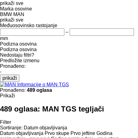
prikaži sve
Marka osovine
BMW
MAN
prikaži sve
Međuosovinsko rastojanje
–
mm
Podizna osovina
Podizna osovina
Nedostaju filtri?
Predložite izmenu
Pronađeno:
-
prikaži
Informacije o MAN TGS
Pronađeno:
489 oglasa
Prikaži
489 oglasa:
MAN TGS tegljači
Filter
Sortiranje
:
Datum objavljivanja
Datum objavljivanja
Prvo skupe
Prvo jeftine
Godina