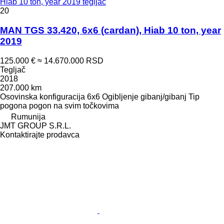
Hiab 10 ton, year 2019 tegljač
20
MAN TGS 33.420, 6x6 (cardan), Hiab 10 ton, year
2019
125.000 €
≈ 14.670.000 RSD
Tegljač
2018
207.000 km
Osovinska konfiguracija
6x6
Ogibljenje
gibanj/gibanj
Tip
pogona
pogon na svim točkovima
Rumunija
JMT GROUP S.R.L.
Kontaktirajte prodavca