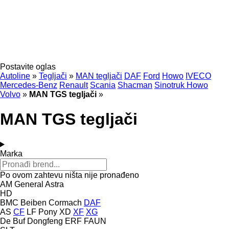
Postavite oglas
Autoline
»
Tegljači
»
MAN tegljači
DAF
Ford
Howo
IVECO
Mercedes-Benz
Renault
Scania
Shacman
Sinotruk Howo
Volvo
»
MAN TGS tegljači
»
MAN TGS tegljači
Marka
Po ovom zahtevu ništa nije pronađeno
AM General
Astra
HD
BMC
Beiben
Cormach
DAF
AS
CF
LF
Pony
XD
XF
XG
De Buf
Dongfeng
ERF
FAUN