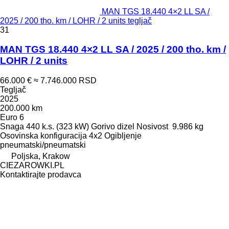
MAN TGS 18.440 4×2 LL SA /
2025 / 200 tho. km / LOHR / 2 units tegljač
31
MAN TGS 18.440 4×2 LL SA / 2025 / 200 tho. km /
LOHR / 2 units
66.000 €
≈ 7.746.000 RSD
Tegljač
2025
200.000 km
Euro 6
Snaga
440 k.s. (323 kW)
Gorivo
dizel
Nosivost
9.986 kg
Osovinska konfiguracija
4x2
Ogibljenje
pneumatski/pneumatski
Poljska, Krakow
CIEZAROWKI.PL
Kontaktirajte prodavca