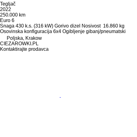
Tegljač
2022
250.000 km
Euro 6
Snaga
430 k.s. (316 kW)
Gorivo
dizel
Nosivost
16.860 kg
Osovinska konfiguracija
6x4
Ogibljenje
gibanj/pneumatski
Poljska, Krakow
CIEZAROWKI.PL
Kontaktirajte prodavca