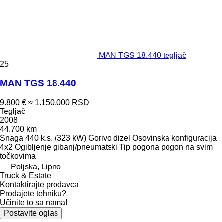
MAN TGS 18.440 tegljač
25
MAN TGS 18.440
9.800 €
≈ 1.150.000 RSD
Tegljač
2008
44.700 km
Snaga
440 k.s. (323 kW)
Gorivo
dizel
Osovinska konfiguracija
4x2
Ogibljenje
gibanj/pneumatski
Tip pogona
pogon na svim
točkovima
Poljska, Lipno
Truck & Estate
Kontaktirajte prodavca
Prodajete tehniku?
Učinite to sa nama!
Postavite oglas