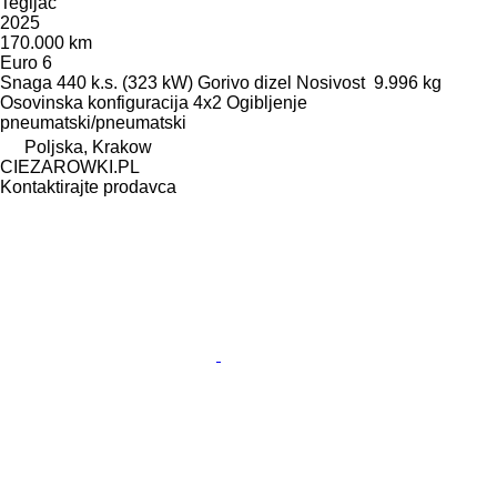
Tegljač
2025
170.000 km
Euro 6
Snaga
440 k.s. (323 kW)
Gorivo
dizel
Nosivost
9.996 kg
Osovinska konfiguracija
4x2
Ogibljenje
pneumatski/pneumatski
Poljska, Krakow
CIEZAROWKI.PL
Kontaktirajte prodavca