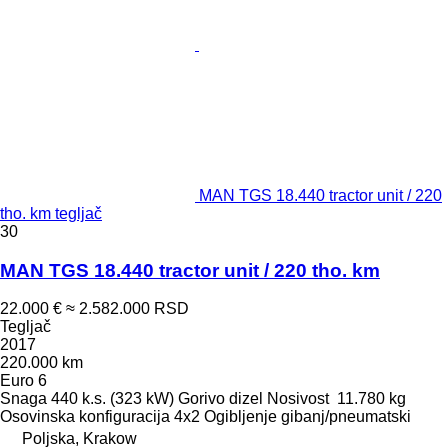
MAN TGS 18.440 tractor unit / 220
tho. km tegljač
30
MAN TGS 18.440 tractor unit / 220 tho. km
22.000 €
≈ 2.582.000 RSD
Tegljač
2017
220.000 km
Euro 6
Snaga
440 k.s. (323 kW)
Gorivo
dizel
Nosivost
11.780 kg
Osovinska konfiguracija
4x2
Ogibljenje
gibanj/pneumatski
Poljska, Krakow