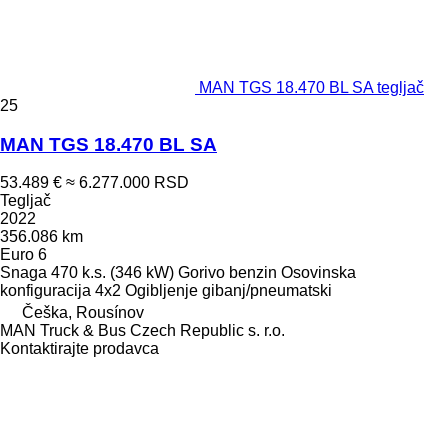
MAN TGS 18.470 BL SA tegljač
25
MAN TGS 18.470 BL SA
53.489 €
≈ 6.277.000 RSD
Tegljač
2022
356.086 km
Euro 6
Snaga
470 k.s. (346 kW)
Gorivo
benzin
Osovinska
konfiguracija
4x2
Ogibljenje
gibanj/pneumatski
Češka, Rousínov
MAN Truck & Bus Czech Republic s. r.o.
Kontaktirajte prodavca