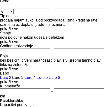
Cena
–
Tip oglasa
prodaja
najam
aukcija
od proizvođača
lizing
kredit
na rate
razmena uz doplatu (trade-in)
razmena
prikaži sve
Stanje
novi
polovne
nakon udesa
s defektom
prikaži sve
Godina proizvodnje
–
Boja
beli
bež
crni
crveni
narandžasti
plavi
sivi
srebrni
tamno plavi
tirkizna
zeleni
žuti
prikaži sve
Евро
Euro 2
Euro 3
Euro 4
Euro 5
Euro 6
prikaži sve
Kilometraža
–
km
Karakteristike
Kapacitet podizanja