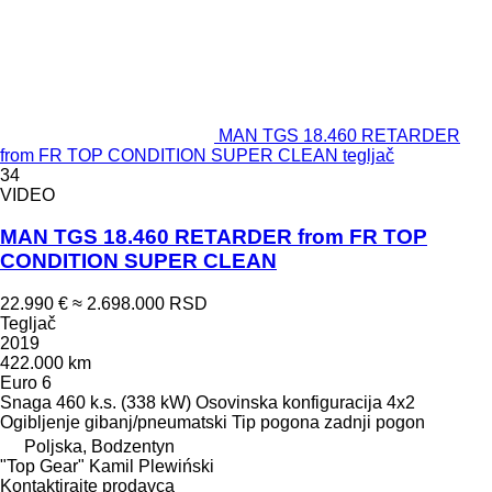
MAN TGS 18.460 RETARDER
from FR TOP CONDITION SUPER CLEAN tegljač
34
VIDEO
MAN TGS 18.460 RETARDER from FR TOP
CONDITION SUPER CLEAN
22.990 €
≈ 2.698.000 RSD
Tegljač
2019
422.000 km
Euro 6
Snaga
460 k.s. (338 kW)
Osovinska konfiguracija
4x2
Ogibljenje
gibanj/pneumatski
Tip pogona
zadnji pogon
Poljska, Bodzentyn
"Top Gear" Kamil Plewiński
Kontaktirajte prodavca