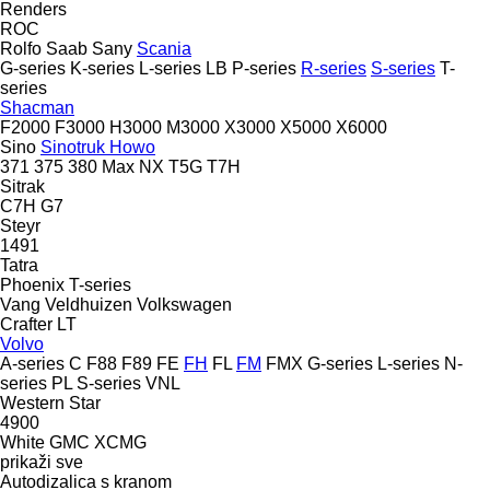
Renders
ROC
Rolfo
Saab
Sany
Scania
G-series
K-series
L-series
LB
P-series
R-series
S-series
T-
series
Shacman
F2000
F3000
H3000
M3000
X3000
X5000
X6000
Sino
Sinotruk Howo
371
375
380
Max
NX
T5G
T7H
Sitrak
C7H
G7
Steyr
1491
Tatra
Phoenix
T-series
Vang
Veldhuizen
Volkswagen
Crafter
LT
Volvo
A-series
C
F88
F89
FE
FH
FL
FM
FMX
G-series
L-series
N-
series
PL
S-series
VNL
Western Star
4900
White GMC
XCMG
prikaži sve
Autodizalica s kranom