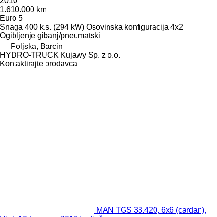
2010
1.610.000 km
Euro 5
Snaga
400 k.s. (294 kW)
Osovinska konfiguracija
4x2
Ogibljenje
gibanj/pneumatski
Poljska, Barcin
HYDRO-TRUCK Kujawy Sp. z o.o.
Kontaktirajte prodavca
MAN TGS 33.420, 6x6 (cardan),