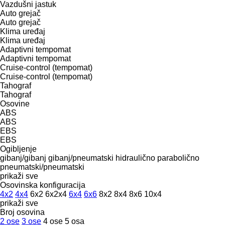
Vazdušni jastuk
Auto grejač
Auto grejač
Klima uređaj
Klima uređaj
Adaptivni tempomat
Adaptivni tempomat
Cruise-control (tempomat)
Cruise-control (tempomat)
Tahograf
Tahograf
Osovine
ABS
ABS
EBS
EBS
Ogibljenje
gibanj/gibanj
gibanj/pneumatski
hidraulično
parabolično
pneumatski/pneumatski
prikaži sve
Osovinska konfiguracija
4x2
4x4
6x2
6x2x4
6x4
6x6
8x2
8x4
8x6
10x4
prikaži sve
Broj osovina
2 ose
3 ose
4 ose
5 osa