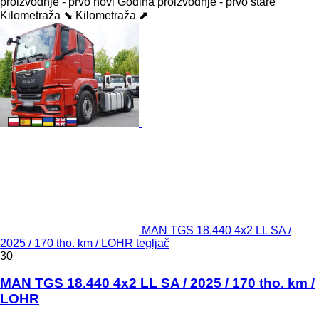
proizvodnje - prvo novi
Godina proizvodnje - prvo stare
Kilometraža ⬊
Kilometraža ⬈
MAN TGS 18.440 4x2 LL SA /
2025 / 170 tho. km / LOHR tegljač
30
MAN TGS 18.440 4x2 LL SA / 2025 / 170 tho. km /
LOHR