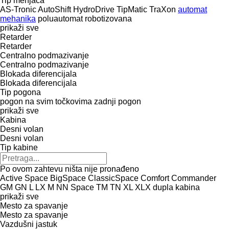
Tip menjača
AS-Tronic
AutoShift
HydroDrive
TipMatic
TraXon
automat
mehanika
poluautomat
robotizovana
prikaži sve
Retarder
Retarder
Centralno podmazivanje
Centralno podmazivanje
Blokada diferencijala
Blokada diferencijala
Tip pogona
pogon na svim točkovima
zadnji pogon
prikaži sve
Kabina
Desni volan
Desni volan
Tip kabine
Po ovom zahtevu ništa nije pronađeno
Active Space
BigSpace
ClassicSpace
Comfort
Commander
GM
GN
L
LX
M
NN
Space
TM
TN
XL
XLX
dupla kabina
prikaži sve
Mesto za spavanje
Mesto za spavanje
Vazdušni jastuk