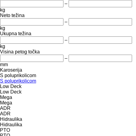
–
kg
Neto težina
–
kg
Ukupna težina
–
kg
Visina petog točka
–
mm
Karoserija
S poluprikolicom
S poluprikolicom
Low Deck
Low Deck
Mega
Mega
ADR
ADR
Hidraulika
Hidraulika
PTO
PTO