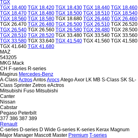
TGX
TGX 18.400
TGX 18.420
TGX 18.430
TGX 18.440
TGX 18.460
TGX 18.470
TGX 18.480
TGX 18.500
TGX 18.510
TGX 18.540
TGX 18.560
TGX 18.580
TGX 18.680
TGX 26.440
TGX 26.460
TGX 26.470
TGX 26.480
TGX 26.500
TGX 26.510
TGX 26.520
TGX 26.540
TGX 26.560
TGX 26.580
TGX 28.480
TGX 28.500
TGX 28.510
TGX 28.520
TGX 33.480
TGX 33.540
TGX 33.560
TGX 33.580
TGX 33.640
TGX 41.540
TGX 41.560
TGX 41.580
TGX 41.640
TGX 41.680
MAZ
543205
MKG
Mack
CH
F-series
R-series
Magirus
Mercedes-Benz
A-Class
Actros
Antos
Arocs
Atego
Axor
LK
MB
S-Class
SK
SL-
Class
Sprinter
Zetros
eActros
Mitsubishi Fuso
Mitsubishi
Canter
Nissan
Cabstar
Pegaso
Peterbilt
377
386
387
389
Renault
C-series
D-series
D Wide
G-series
K-series
Kerax
Magnum
Major
Manager
Mascott
Master
Premium
T-series