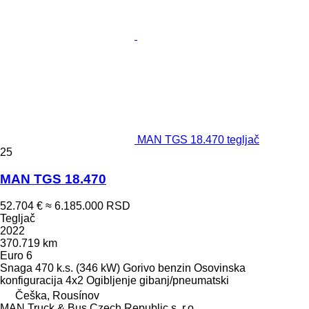
MAN TGS 18.470 tegljač
25
MAN TGS 18.470
52.704 €
≈ 6.185.000 RSD
Tegljač
2022
370.719 km
Euro 6
Snaga
470 k.s. (346 kW)
Gorivo
benzin
Osovinska
konfiguracija
4x2
Ogibljenje
gibanj/pneumatski
Češka, Rousínov
MAN Truck & Bus Czech Republic s. r.o.