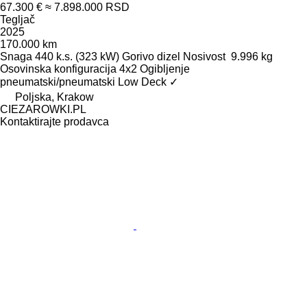
67.300 €
≈ 7.898.000 RSD
Tegljač
2025
170.000 km
Snaga
440 k.s. (323 kW)
Gorivo
dizel
Nosivost
9.996 kg
Osovinska konfiguracija
4x2
Ogibljenje
pneumatski/pneumatski
Low Deck
✓
Poljska, Krakow
CIEZAROWKI.PL
Kontaktirajte prodavca