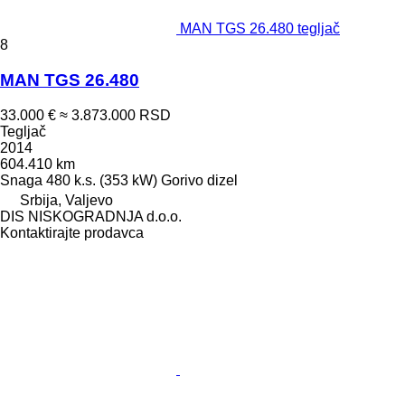
MAN TGS 26.480 tegljač
8
MAN TGS 26.480
33.000 €
≈ 3.873.000 RSD
Tegljač
2014
604.410 km
Snaga
480 k.s. (353 kW)
Gorivo
dizel
Srbija, Valjevo
DIS NISKOGRADNJA d.o.o.
Kontaktirajte prodavca