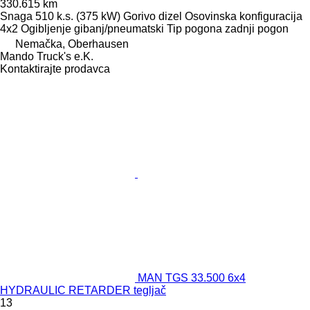
330.615 km
Snaga
510 k.s. (375 kW)
Gorivo
dizel
Osovinska konfiguracija
4x2
Ogibljenje
gibanj/pneumatski
Tip pogona
zadnji pogon
Nemačka, Oberhausen
Mando Truck's e.K.
Kontaktirajte prodavca
MAN TGS 33.500 6x4
HYDRAULIC RETARDER tegljač
13