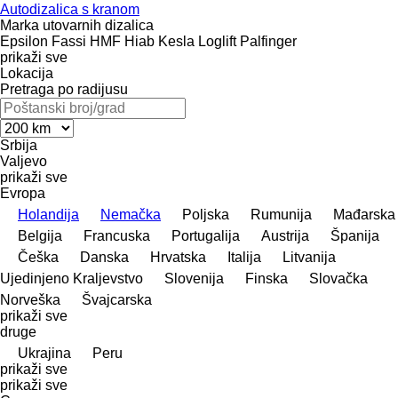
Autodizalica s kranom
Marka utovarnih dizalica
Epsilon
Fassi
HMF
Hiab
Kesla
Loglift
Palfinger
prikaži sve
Lokacija
Pretraga po radijusu
Srbija
Valjevo
prikaži sve
Evropa
Holandija
Nemačka
Poljska
Rumunija
Mađarska
Belgija
Francuska
Portugalija
Austrija
Španija
Češka
Danska
Hrvatska
Italija
Litvanija
Ujedinjeno Kraljevstvo
Slovenija
Finska
Slovačka
Norveška
Švајcarska
prikaži sve
druge
Ukrajina
Peru
prikaži sve
prikaži sve