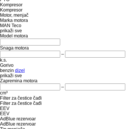
Kompresor
Kompresor
Motor, menjač
Marka motora
MAN
Teco
prikaži sve
Model motora
Snaga motora
–
k.s.
Gorivo
benzin
dizel
prikaži sve
Zapremina motora
–
cm³
Filter za čestice čađi
Filter za čestice čađi
EEV
EEV
AdBlue rezervoar
AdBlue rezervoar