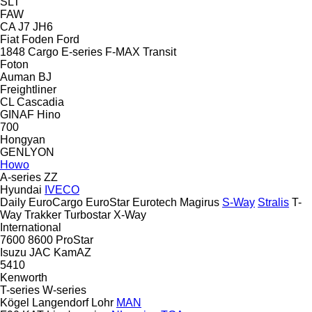
SLT
FAW
CA
J7
JH6
Fiat
Foden
Ford
1848
Cargo
E-series
F-MAX
Transit
Foton
Auman
BJ
Freightliner
CL
Cascadia
GINAF
Hino
700
Hongyan
GENLYON
Howo
A-series
ZZ
Hyundai
IVECO
Daily
EuroCargo
EuroStar
Eurotech
Magirus
S-Way
Stralis
T-
Way
Trakker
Turbostar
X-Way
International
7600
8600
ProStar
Isuzu
JAC
KamAZ
5410
Kenworth
T-series
W-series
Kögel
Langendorf
Lohr
MAN