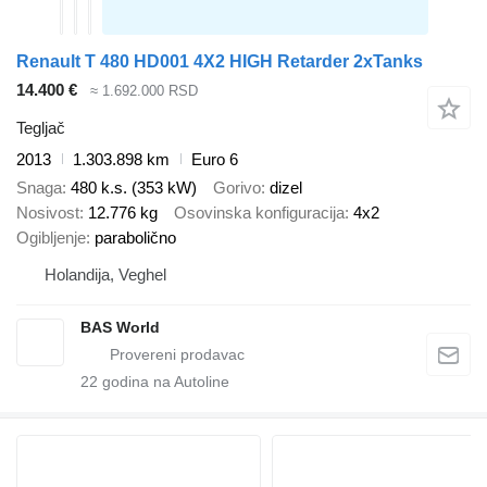
Renault T 480 HD001 4X2 HIGH Retarder 2xTanks
14.400 €
≈ 1.692.000 RSD
Tegljač
2013
1.303.898 km
Euro 6
Snaga
480 k.s. (353 kW)
Gorivo
dizel
Nosivost
12.776 kg
Osovinska konfiguracija
4x2
Ogibljenje
parabolično
Holandija, Veghel
BAS World
22
godina na Autoline