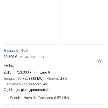
Renault T460
29.500 €
≈ 3.462.000 RSD
Tegljač
2019
713.000 km
Euro 6
Snaga
460 k.s. (338 kW)
Gorivo
dizel
Osovinska konfiguracija
4x2
Ogibljenje
gibanj/pneumatski
Španija, Nava de Campana (HELLIN)