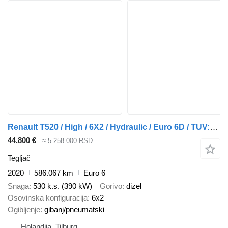
Renault T520 / High / 6X2 / Hydraulic / Euro 6D / TUV:3-2026 / Belgium T
44.800 €
≈ 5.258.000 RSD
Tegljač
2020
586.067 km
Euro 6
Snaga
530 k.s. (390 kW)
Gorivo
dizel
Osovinska konfiguracija
6x2
Ogibljenje
gibanj/pneumatski
Holandija, Tilburg