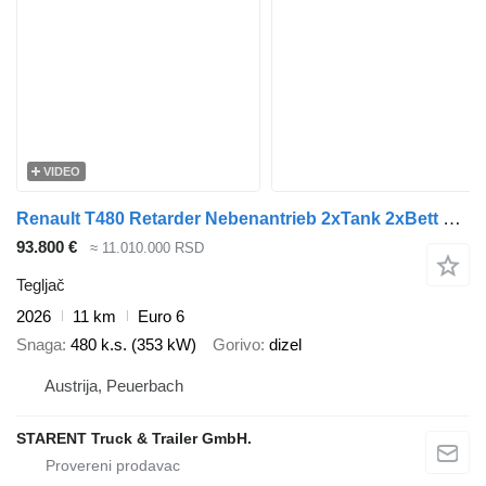
VIDEO
Renault T480 Retarder Nebenantrieb 2xTank 2xBett Garantie Achswaage
93.800 €
≈ 11.010.000 RSD
Tegljač
2026
11 km
Euro 6
Snaga
480 k.s. (353 kW)
Gorivo
dizel
Austrija, Peuerbach
STARENT Truck & Trailer GmbH.