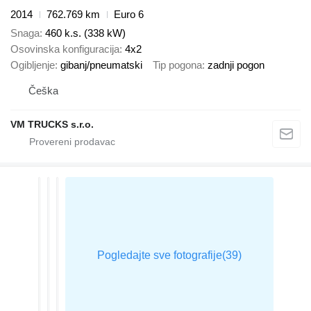
2014
762.769 km
Euro 6
Snaga
460 k.s. (338 kW)
Osovinska konfiguracija
4x2
Ogibljenje
gibanj/pneumatski
Tip pogona
zadnji pogon
Češka
VM TRUCKS s.r.o.