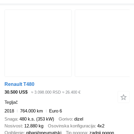
Renault T480
30.500 US$
≈ 3.098.000 RSD
≈ 26.400 €
Tegljač
2018
764.000 km
Euro 6
Snaga
480 k.s. (353 kW)
Gorivo
dizel
Nosivost
12.880 kg
Osovinska konfiguracija
4x2
Ogibljenje
gibanj/pneumatski
Tip pogona
zadnji pogon