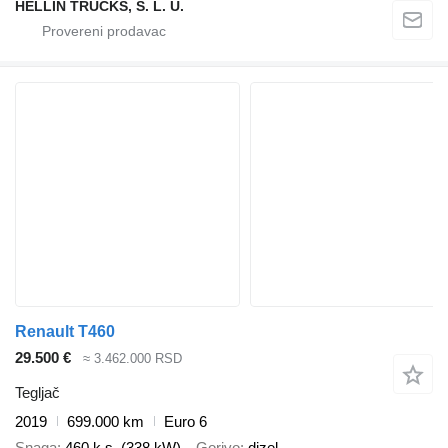
HELLÍN TRUCKS, S. L. U.
Renault T460
29.500 €
≈ 3.462.000 RSD
Tegljač
2019
699.000 km
Euro 6
Snaga
460 k.s. (338 kW)
Gorivo
dizel