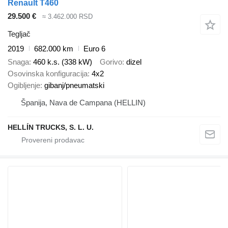
Renault T460
29.500 €
≈ 3.462.000 RSD
Tegljač
2019
682.000 km
Euro 6
Snaga
460 k.s. (338 kW)
Gorivo
dizel
Osovinska konfiguracija
4x2
Ogibljenje
gibanj/pneumatski
Španija, Nava de Campana (HELLIN)
HELLÍN TRUCKS, S. L. U.