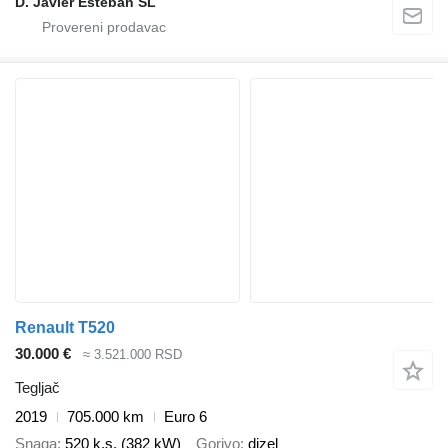
D. Javier Esteban SL
Renault T520
30.000 €
≈ 3.521.000 RSD
Tegljač
2019
705.000 km
Euro 6
Snaga
520 k.s. (382 kW)
Gorivo
dizel