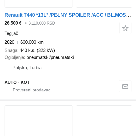
Renault T440 *13L* /PEŁNY SPOILER /ACC / BL.MOSTU / Euro 6 /*SERWIS FR*/
26.500 €
≈ 3.110.000 RSD
Tegljač
2020
600.000 km
Snaga
440 k.s. (323 kW)
Ogibljenje
pneumatski/pneumatski
Poljska, Turbia
AUTO - KOT