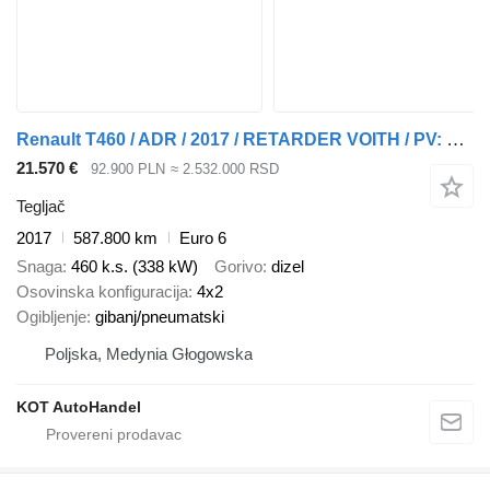
Renault T460 / ADR / 2017 / RETARDER VOITH / PV: 6,9T
21.570 €
92.900 PLN
≈ 2.532.000 RSD
Tegljač
2017
587.800 km
Euro 6
Snaga
460 k.s. (338 kW)
Gorivo
dizel
Osovinska konfiguracija
4x2
Ogibljenje
gibanj/pneumatski
Poljska, Medynia Głogowska
KOT AutoHandel