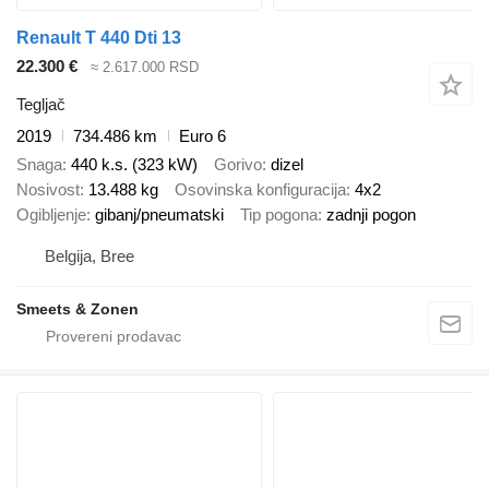
Renault T 440 Dti 13
22.300 €
≈ 2.617.000 RSD
Tegljač
2019
734.486 km
Euro 6
Snaga
440 k.s. (323 kW)
Gorivo
dizel
Nosivost
13.488 kg
Osovinska konfiguracija
4x2
Ogibljenje
gibanj/pneumatski
Tip pogona
zadnji pogon
Belgija, Bree
Smeets & Zonen