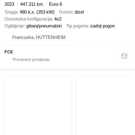
2023
447.311 km
Euro 6
Snaga
480 k.s. (353 kW)
Gorivo
dizel
Osovinska konfiguracija
4x2
Ogibljenje
gibanj/pneumatski
Tip pogona
zadnji pogon
Francuska, HUTTENHEIM
FCE