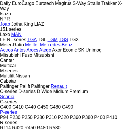
Daily
EuroCargo
Eurotech
Magirus
S-Way
Stralis
Trakker
X-
Way
Isuzu
NPR
Joab
Jotha
King
LIAZ
151 series
Laxo
MAN
LE
NL series
TGA
TGL
TGM
TGS
TGX
Meier-Ratio
Meiller
Mercedes-Benz
Actros
Antos
Arocs
Atego
Axor
Econic
SK
Unimog
Mitsubishi Fuso
Mitsubishi
Canter
Multicar
M-series
Multilift
Nissan
Cabstar
Palfinger Palift
Palfinger
Renault
C-series
D-series
D Wide
Midlum
Premium
Scania
G-series
G400
G410
G440
G450
G480
G490
P-series
P94
P230
P250
P280
P310
P320
P360
P380
P400
P410
R-series
R114
R420
R450
R480
R580