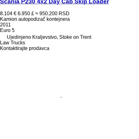
Scania P230 4x2 Day Cab Skip Loader
8.104 €
6.950 £
≈ 950.200 RSD
Kamion autopodizač kontejnera
2011
Euro 5
Ujedinjeno Kraljevstvo, Stoke on Trent
Law Trucks
Kontaktirajte prodavca