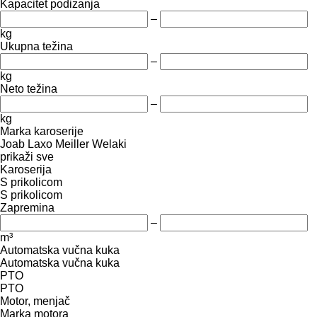
Kapacitet podizanja
–
kg
Ukupna težina
–
kg
Neto težina
–
kg
Marka karoserije
Joab
Laxo
Meiller
Welaki
prikaži sve
Karoserija
S prikolicom
S prikolicom
Zapremina
–
m³
Automatska vučna kuka
Automatska vučna kuka
PTO
PTO
Motor, menjač
Marka motora