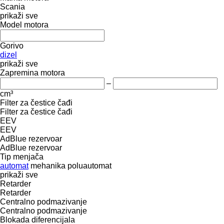
Scania
prikaži sve
Model motora
Gorivo
dizel
prikaži sve
Zapremina motora
–
cm³
Filter za čestice čađi
Filter za čestice čađi
EEV
EEV
AdBlue rezervoar
AdBlue rezervoar
Tip menjača
automat
mehanika
poluautomat
prikaži sve
Retarder
Retarder
Centralno podmazivanje
Centralno podmazivanje
Blokada diferencijala