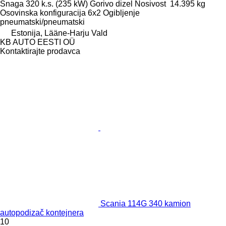
Snaga
320 k.s. (235 kW)
Gorivo
dizel
Nosivost
14.395 kg
Osovinska konfiguracija
6x2
Ogibljenje
pneumatski/pneumatski
Estonija, Lääne-Harju Vald
KB AUTO EESTI OÜ
Kontaktirajte prodavca
Scania 114G 340 kamion
autopodizač kontejnera
10