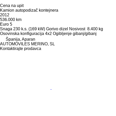
Cena na upit
Kamion autopodizač kontejnera
2012
536.000 km
Euro 5
Snaga
230 k.s. (169 kW)
Gorivo
dizel
Nosivost
8.400 kg
Osovinska konfiguracija
4x2
Ogibljenje
gibanj/gibanj
Španija, Aparan
AUTOMOVILES MERINO, SL
Kontaktirajte prodavca