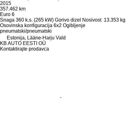
2015
357.462 km
Euro 6
Snaga
360 k.s. (265 kW)
Gorivo
dizel
Nosivost
13.353 kg
Osovinska konfiguracija
6x2
Ogibljenje
pneumatski/pneumatski
Estonija, Lääne-Harju Vald
KB AUTO EESTI OÜ
Kontaktirajte prodavca