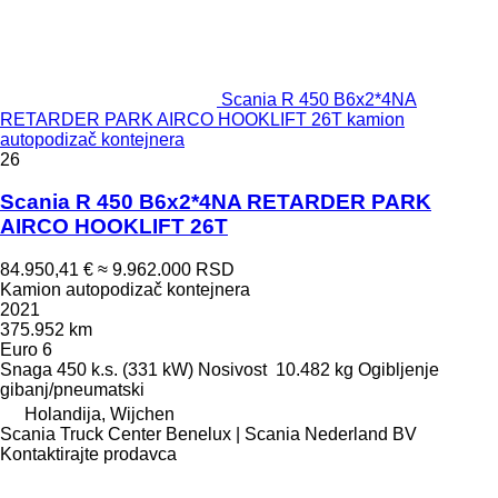
Scania R 450 B6x2*4NA
RETARDER PARK AIRCO HOOKLIFT 26T kamion
autopodizač kontejnera
26
Scania R 450 B6x2*4NA RETARDER PARK
AIRCO HOOKLIFT 26T
84.950,41 €
≈ 9.962.000 RSD
Kamion autopodizač kontejnera
2021
375.952 km
Euro 6
Snaga
450 k.s. (331 kW)
Nosivost
10.482 kg
Ogibljenje
gibanj/pneumatski
Holandija, Wijchen
Scania Truck Center Benelux | Scania Nederland BV
Kontaktirajte prodavca