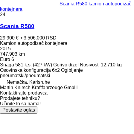
Scania R580 kamion autopodizač
kontejnera
24
Scania R580
29.900 €
≈ 3.506.000 RSD
Kamion autopodizač kontejnera
2015
747.903 km
Euro 6
Snaga
581 k.s. (427 kW)
Gorivo
dizel
Nosivost
12.710 kg
Osovinska konfiguracija
6x2
Ogibljenje
pneumatski/pneumatski
Nemačka, Karlsruhe
Martin Knirsch Kraftfahrzeuge GmbH
Kontaktirajte prodavca
Prodajete tehniku?
Učinite to sa nama!
Postavite oglas