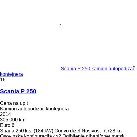
Scania P 250 kamion autopodizač
kontejnera
16
Scania P 250
Cena na upit
Kamion autopodizač kontejnera
2014
305.000 km
Euro 6
Snaga
250 k.s. (184 kW)
Gorivo
dizel
Nosivost
7.728 kg
Osovinska konfiguracija
4x2
Ogibljenje
gibanj/pneumatski