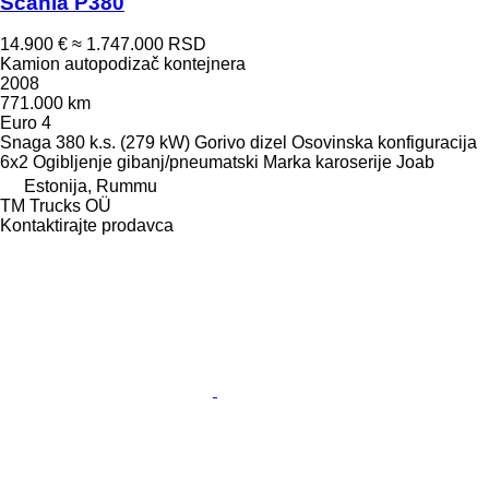
Scania P380
14.900 €
≈ 1.747.000 RSD
Kamion autopodizač kontejnera
2008
771.000 km
Euro 4
Snaga
380 k.s. (279 kW)
Gorivo
dizel
Osovinska konfiguracija
6x2
Ogibljenje
gibanj/pneumatski
Marka karoserije
Joab
Estonija, Rummu
TM Trucks OÜ
Kontaktirajte prodavca