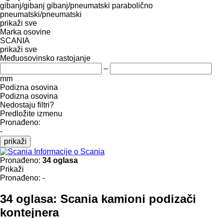
gibanj/gibanj
gibanj/pneumatski
parabolično
pneumatski/pneumatski
prikaži sve
Marka osovine
SCANIA
prikaži sve
Međuosovinsko rastojanje
–
mm
Podizna osovina
Podizna osovina
Nedostaju filtri?
Predložite izmenu
Pronađeno:
-
prikaži
Informacije o Scania
Pronađeno:
34 oglasa
Prikaži
Pronađeno:
-
34 oglasa:
Scania kamioni podizači
kontejnera