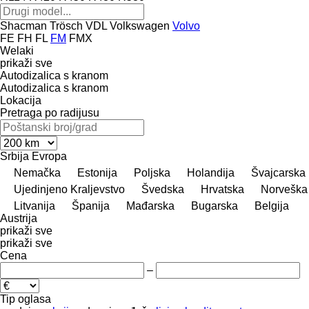
Shacman
Trösch
VDL
Volkswagen
Volvo
FE
FH
FL
FM
FMX
Welaki
prikaži sve
Autodizalica s kranom
Autodizalica s kranom
Lokacija
Pretraga po radijusu
Srbija
Evropa
Nemačka
Estonija
Poljska
Holandija
Švајcarska
Ujedinjeno Kraljevstvo
Švedska
Hrvatska
Norveška
Litvanija
Španija
Mađarska
Bugarska
Belgija
Austrija
prikaži sve
prikaži sve
Cena
–
Tip oglasa