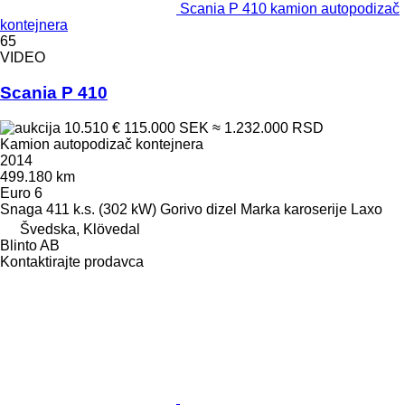
Scania P 410 kamion autopodizač
kontejnera
65
VIDEO
Scania P 410
10.510 €
115.000 SEK
≈ 1.232.000 RSD
Kamion autopodizač kontejnera
2014
499.180 km
Euro 6
Snaga
411 k.s. (302 kW)
Gorivo
dizel
Marka karoserije
Laxo
Švedska, Klövedal
Blinto AB
Kontaktirajte prodavca