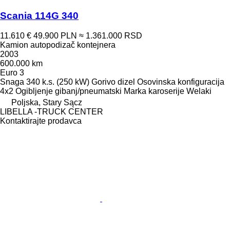
Scania 114G 340
11.610 €
49.900 PLN
≈ 1.361.000 RSD
Kamion autopodizač kontejnera
2003
600.000 km
Euro 3
Snaga
340 k.s. (250 kW)
Gorivo
dizel
Osovinska konfiguracija
4x2
Ogibljenje
gibanj/pneumatski
Marka karoserije
Welaki
Poljska, Stary Sącz
LIBELLA -TRUCK CENTER
Kontaktirajte prodavca