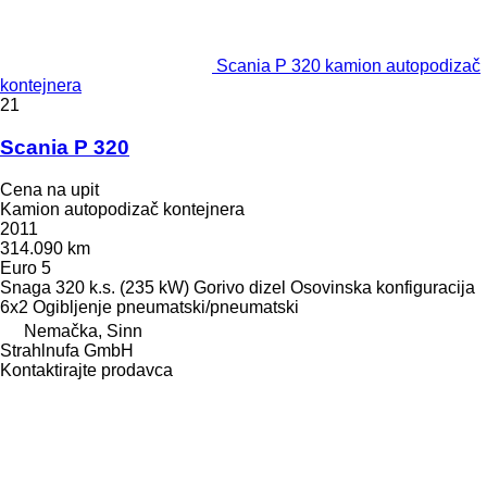
Scania P 320 kamion autopodizač
kontejnera
21
Scania P 320
Cena na upit
Kamion autopodizač kontejnera
2011
314.090 km
Euro 5
Snaga
320 k.s. (235 kW)
Gorivo
dizel
Osovinska konfiguracija
6x2
Ogibljenje
pneumatski/pneumatski
Nemačka, Sinn
Strahlnufa GmbH
Kontaktirajte prodavca