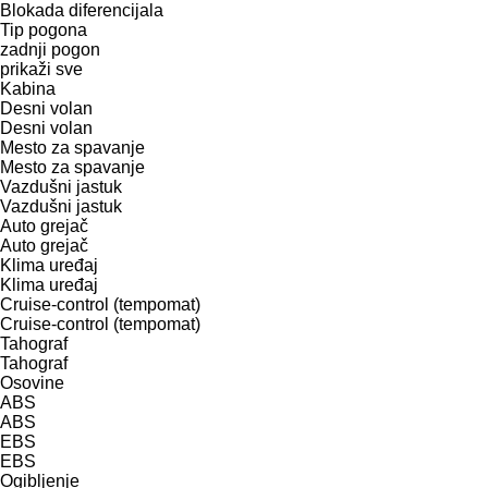
Blokada diferencijala
Tip pogona
zadnji pogon
prikaži sve
Kabina
Desni volan
Desni volan
Mesto za spavanje
Mesto za spavanje
Vazdušni jastuk
Vazdušni jastuk
Auto grejač
Auto grejač
Klima uređaj
Klima uređaj
Cruise-control (tempomat)
Cruise-control (tempomat)
Tahograf
Tahograf
Osovine
ABS
ABS
EBS
EBS
Ogibljenje