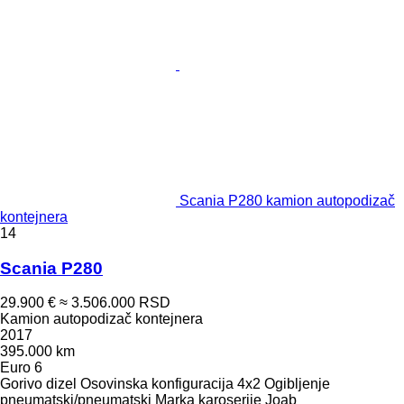
Scania P280 kamion autopodizač
kontejnera
14
Scania P280
29.900 €
≈ 3.506.000 RSD
Kamion autopodizač kontejnera
2017
395.000 km
Euro 6
Gorivo
dizel
Osovinska konfiguracija
4x2
Ogibljenje
pneumatski/pneumatski
Marka karoserije
Joab