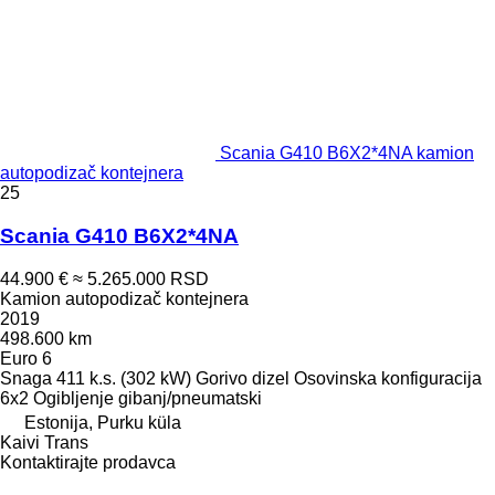
Scania G410 B6X2*4NA kamion
autopodizač kontejnera
25
Scania G410 B6X2*4NA
44.900 €
≈ 5.265.000 RSD
Kamion autopodizač kontejnera
2019
498.600 km
Euro 6
Snaga
411 k.s. (302 kW)
Gorivo
dizel
Osovinska konfiguracija
6x2
Ogibljenje
gibanj/pneumatski
Estonija, Purku küla
Kaivi Trans
Kontaktirajte prodavca