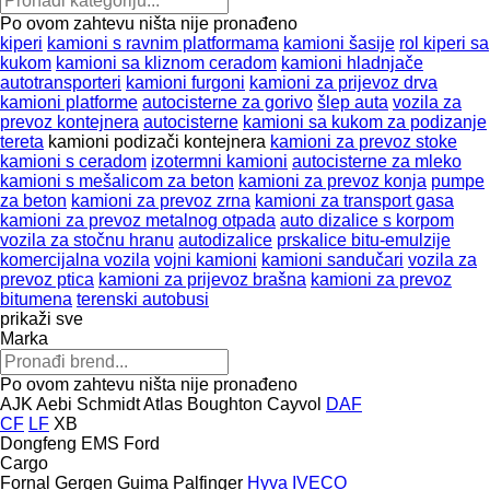
Po ovom zahtevu ništa nije pronađeno
kiperi
kamioni s ravnim platformama
kamioni šasije
rol kiperi sa
kukom
kamioni sa kliznom ceradom
kamioni hladnjače
autotransporteri
kamioni furgoni
kamioni za prijevoz drva
kamioni platforme
autocisterne za gorivo
šlep auta
vozila za
prevoz kontejnera
autocisterne
kamioni sa kukom za podizanje
tereta
kamioni podizači kontejnera
kamioni za prevoz stoke
kamioni s ceradom
izotermni kamioni
autocisterne za mleko
kamioni s mešalicom za beton
kamioni za prevoz konja
pumpe
za beton
kamioni za prevoz zrna
kamioni za transport gasa
kamioni za prevoz metalnog otpada
auto dizalice s korpom
vozila za stočnu hranu
autodizalice
prskalice bitu-emulzije
komercijalna vozila
vojni kamioni
kamioni sandučari
vozila za
prevoz ptica
kamioni za prijevoz brašna
kamioni za prevoz
bitumena
terenski autobusi
prikaži sve
Marka
Po ovom zahtevu ništa nije pronađeno
AJK
Aebi Schmidt
Atlas
Boughton
Cayvol
DAF
CF
LF
XB
Dongfeng
EMS
Ford
Cargo
Fornal
Gergen
Guima Palfinger
Hyva
IVECO