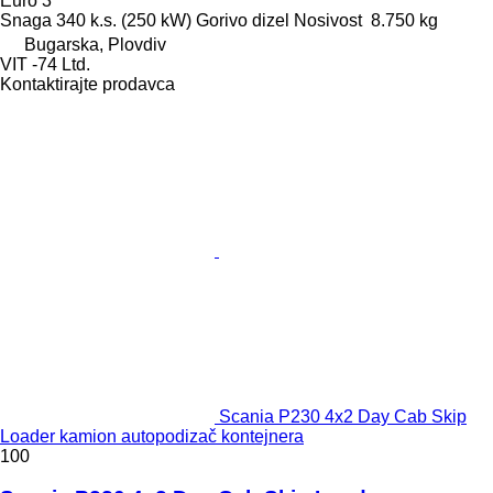
Euro 3
Snaga
340 k.s. (250 kW)
Gorivo
dizel
Nosivost
8.750 kg
Bugarska, Plovdiv
VIT -74 Ltd.
Kontaktirajte prodavca
Scania P230 4x2 Day Cab Skip
Loader kamion autopodizač kontejnera
100