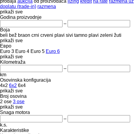
prodaja
aukcija
od proizvođača
lizing
kredit
na rate
razmena uz
doplatu (trade-in)
razmena
prikaži sve
Godina proizvodnje
–
Boja
beli
bež
braon
crni
crveni
plavi
sivi
tamno plavi
zeleni
žuti
prikaži sve
Евро
Euro 3
Euro 4
Euro 5
Euro 6
prikaži sve
Kilometraža
–
km
Osovinska konfiguracija
4x2
6x2
6x4
prikaži sve
Broj osovina
2 ose
3 ose
prikaži sve
Snaga motora
–
k.s.
Karakteristike