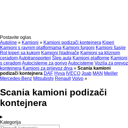
Postavite oglas
Autoline
»
Kamioni
»
Kamioni podizači kontejnera
Kiperi
Kamioni s ravnim platformama
Kamioni furgoni
Kamioni šasije
Rol kiperi sa kukom
Kamioni hladnjače
Kamioni sa kliznom
ceradom
Autotransporteri
Šlep auta
Kamioni platforme
Kamioni
s ceradom
Autocisterne za gorivo
Autocisterne
Vozila za prevoz
kontejnera
Kamioni za prijevoz drva
»
Scania kamioni
podizači kontejnera
DAF
Hyva
IVECO
Joab
MAN
Meiller
Mercedes-Benz
Mitsubishi
Renault
Volvo
»
Scania kamioni podizači
kontejnera
Kategorija