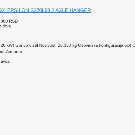
6X4 EPSILON S270L88 2 AXLE HANGER
4.000 RSD
z drva
(426 kW)
Gorivo
dizel
Nosivost
28.350 kg
Osovinska konfiguracija
6x4
O
root-Ammers
davca