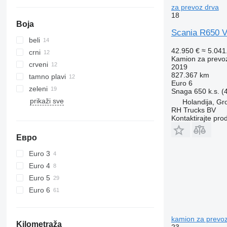
za prevoz drva
18
Boja
Scania R650 
beli
42.950 €
≈ 5.04
crni
Kamion za prevo
crveni
2019
827.367 km
tamno plavi
Euro 6
zeleni
Snaga
650 k.s. 
prikaži sve
Holandija, G
RH Trucks BV
Kontaktirajte pro
Евро
Euro 3
Euro 4
Euro 5
Euro 6
kamion za prevoz
Kilometraža
23