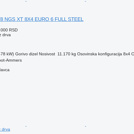
V8 NGS XT 8X4 EURO 6 FULL STEEL
1.000 RSD
z drva
(478 kW)
Gorivo
dizel
Nosivost
11.170 kg
Osovinska konfiguracija
8x4
O
root-Ammers
davca
 drva