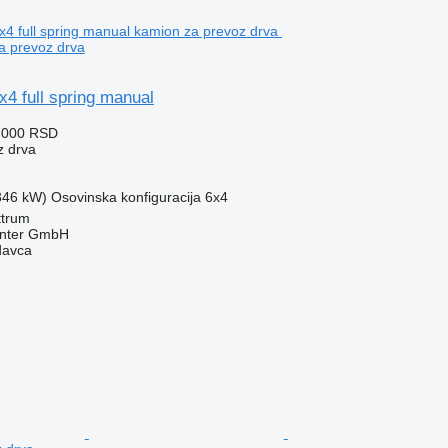
a prevoz drva
4 full spring manual
.000 RSD
z drva
(346 kW)
Osovinska konfiguracija
6x4
ttrum
enter GmbH
davca