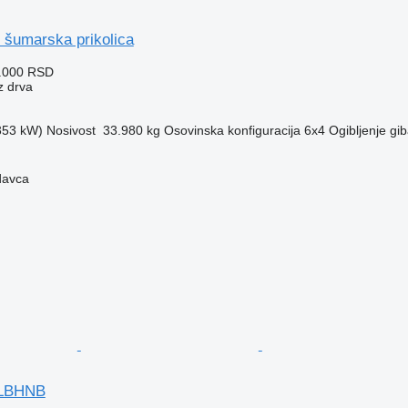
 šumarska prikolica
2.000 RSD
z drva
(353 kW)
Nosivost
33.980 kg
Osovinska konfiguracija
6x4
Ogibljenje
gib
davca
 LBHNB