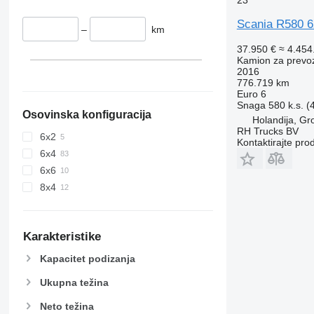
Scania R580 
–
km
37.950 €
≈ 4.45
Kamion za prevo
2016
776.719 km
Euro 6
Snaga
580 k.s. 
Osovinska konfiguracija
Holandija, G
RH Trucks BV
6x2
Kontaktirajte pro
6x4
6x6
8x4
Karakteristike
Kapacitet podizanja
Ukupna težina
Neto težina