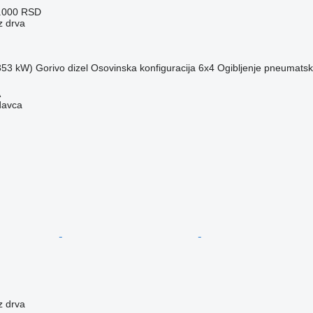
3.000 RSD
z drva
(353 kW)
Gorivo
dizel
Osovinska konfiguracija
6x4
Ogibljenje
pneumatsk
A
davca
z drva