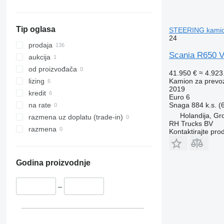
prikaži sve
Tip oglasa
STEERING kamion
24
prodaja
Scania R650 
aukcija
od proizvođača
41.950 €
≈ 4.92
Kamion za prevo
lizing
2019
kredit
Euro 6
Snaga
884 k.s. 
na rate
Holandija, G
razmena uz doplatu (trade-in)
RH Trucks BV
razmena
Kontaktirajte pro
Godina proizvodnje
–