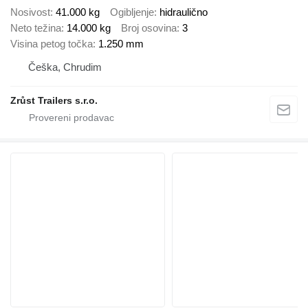
Nosivost
41.000 kg
Ogibljenje
hidraulično
Neto težina
14.000 kg
Broj osovina
3
Visina petog točka
1.250 mm
Češka, Chrudim
Zrůst Trailers s.r.o.