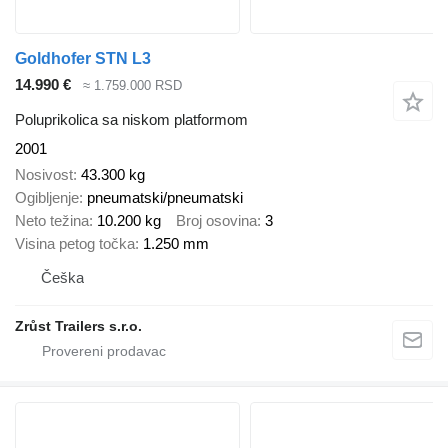
Goldhofer STN L3
14.990 €
≈ 1.759.000 RSD
Poluprikolica sa niskom platformom
2001
Nosivost
43.300 kg
Ogibljenje
pneumatski/pneumatski
Neto težina
10.200 kg
Broj osovina
3
Visina petog točka
1.250 mm
Češka
Zrůst Trailers s.r.o.