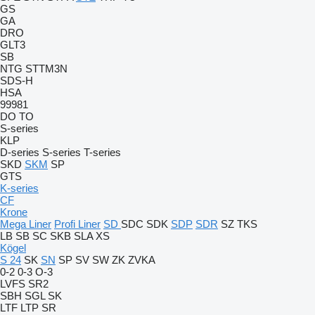
GS
GA
DRO
GLT3
SB
NTG
STTM3N
SDS-H
HSA
99981
DO
TO
S-series
KLP
D-series
S-series
T-series
SKD
SKM
SP
GTS
K-series
CF
Krone
Mega Liner
Profi Liner
SD
SDC
SDK
SDP
SDR
SZ
TKS
LB
SB
SC
SKB
SLA
XS
Kögel
S 24
SK
SN
SP
SV
SW
ZK
ZVKA
0-2
0-3
O-3
LVFS
SR2
SBH
SGL
SK
LTF
LTP
SR