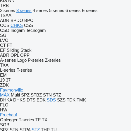
KIS
NN
TRB
2 series
3 series
4 series
5 series
6 series
E series
TSAA
ADR
BPDO
BPO
CCS
CHKS
CSS
CSD
Inogam
Tecnogam
SG
LVO
CT
FT
EF
Sliding
Stack
ADR
OPL
OPP
A-series
Logo
P-series
Z-series
TXA
L-series
T-series
EM
19
37
ZDK
Faymonville
MAX
Multi
SPZ
STBZ
STN
STZ
DHKA
DHKS
DTS
EDK
SDS
SZS
TDK
TMK
FLO
HW
Fruehauf
Oplegger
T-series
TF
TX
SGB
SPZ
STN
STPA
STZ
THP
TU