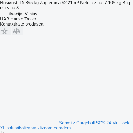
Nosivost
19.895 kg
Zapremina
92,21 m³
Neto težina
7.105 kg
Broj
osovina
3
Litvanija, Vilnius
UAB Hanse Trailer
Kontaktirajte prodavca
Schmitz Cargobull SCS 24 Multilock
XL poluprikolica sa kliznom ceradom
14