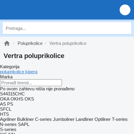
Poluprikolice
Vertra poluprikolice
Vertra poluprikolice
Kategorija
poluprikolice kipera
Marka
Po ovom zahtevu ništa nije pronađeno
S44315CHC
OKA
OKHS
OKS
AS
PS
SFCL
HTS
Agriliner
Bulkliner
C-series
Jumboliner
Landliner
Optiliner
T-series
N-series
SAPL
S-series