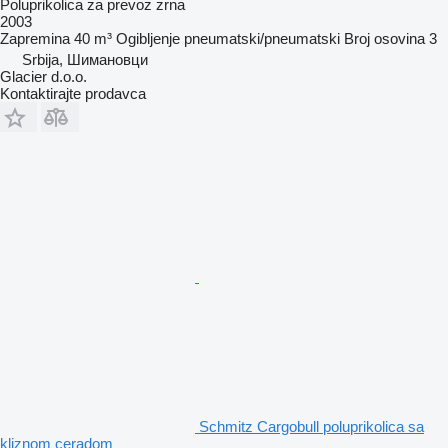
Poluprikolica za prevoz zrna
2003
Zapremina
40 m³
Ogibljenje
pneumatski/pneumatski
Broj osovina
3
Srbija, Шимановци
Glacier d.o.o.
Kontaktirajte prodavca
Schmitz Cargobull poluprikolica sa
kliznom ceradom