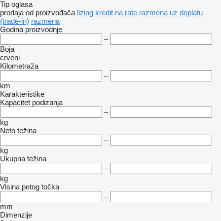
Tip oglasa
prodaja
od proizvođača
lizing
kredit
na rate
razmena uz doplatu
(trade-in)
razmena
Godina proizvodnje
–
Boja
crveni
Kilometraža
–
km
Karakteristike
Kapacitet podizanja
–
kg
Neto težina
–
kg
Ukupna težina
–
kg
Visina petog točka
–
mm
Dimenzije