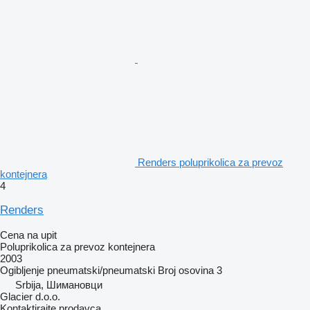
Renders poluprikolica za prevoz
kontejnera
4
Renders
Cena na upit
Poluprikolica za prevoz kontejnera
2003
Ogibljenje
pneumatski/pneumatski
Broj osovina
3
Srbija, Шимановци
Glacier d.o.o.
Kontaktirajte prodavca