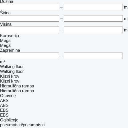
Dužina
–
m
Širina
–
m
Visina
–
m
Karoserija
Mega
Mega
Zapremina
–
m³
Walking floor
Walking floor
Klizni krov
Klizni krov
Hidraulična rampa
Hidraulična rampa
Osovine
ABS
ABS
EBS
EBS
Ogibljenje
pneumatski/pneumatski