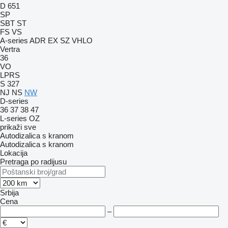
D 651
SP
SBT
ST
FS
VS
A-series
ADR
EX
SZ
VHLO
Vertra
36
VO
LPRS
S 327
NJ
NS
NW
D-series
36
37
38
47
L-series
OZ
prikaži sve
Autodizalica s kranom
Autodizalica s kranom
Lokacija
Pretraga po radijusu
Srbija
Cena
–