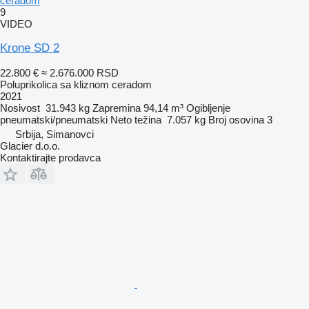
ceradom
9
VIDEO
Krone SD 2
22.800 €
≈ 2.676.000 RSD
Poluprikolica sa kliznom ceradom
2021
Nosivost
31.943 kg
Zapremina
94,14 m³
Ogibljenje
pneumatski/pneumatski
Neto težina
7.057 kg
Broj osovina
3
Srbija, Simanovci
Glacier d.o.o.
Kontaktirajte prodavca