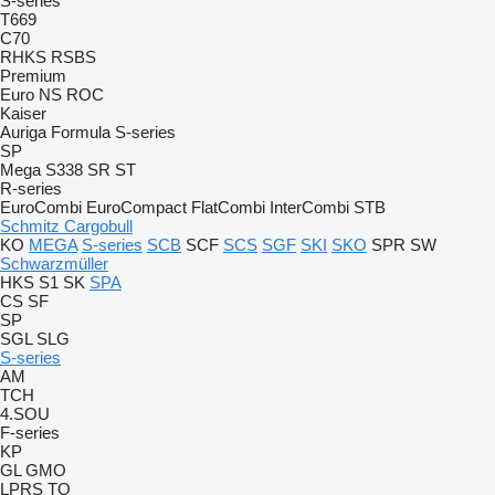
S-series
T669
C70
RHKS
RSBS
Premium
Euro
NS
ROC
Kaiser
Auriga
Formula
S-series
SP
Mega
S338
SR
ST
R-series
EuroCombi
EuroCompact
FlatCombi
InterCombi
STB
Schmitz Cargobull
KO
MEGA
S-series
SCB
SCF
SCS
SGF
SKI
SKO
SPR
SW
Schwarzmüller
HKS
S1
SK
SPA
CS
SF
SP
SGL
SLG
S-series
AM
TCH
4.SOU
F-series
KP
GL
GMO
LPRS
TO