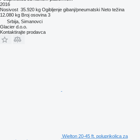
2016
Nosivost
35.920 kg
Ogibljenje
gibanj/pneumatski
Neto težina
12.080 kg
Broj osovina
3
Srbija, Simanovci
Glacier d.o.o.
Kontaktirajte prodavca
Wielton 20-45 ft. poluprikolica za