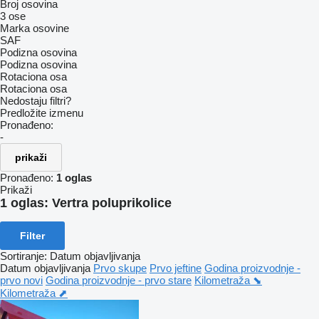
Broj osovina
3 ose
Marka osovine
SAF
Podizna osovina
Podizna osovina
Rotaciona osa
Rotaciona osa
Nedostaju filtri?
Predložite izmenu
Pronađeno:
-
prikaži
Pronađeno:
1 oglas
Prikaži
1 oglas:
Vertra poluprikolice
Filter
Sortiranje
:
Datum objavljivanja
Datum objavljivanja
Prvo skupe
Prvo jeftine
Godina proizvodnje -
prvo novi
Godina proizvodnje - prvo stare
Kilometraža ⬊
Kilometraža ⬈