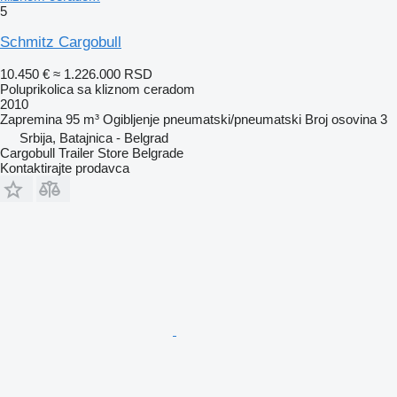
5
Schmitz Cargobull
10.450 €
≈ 1.226.000 RSD
Poluprikolica sa kliznom ceradom
2010
Zapremina
95 m³
Ogibljenje
pneumatski/pneumatski
Broj osovina
3
Srbija, Batajnica - Belgrad
Cargobull Trailer Store Belgrade
Kontaktirajte prodavca