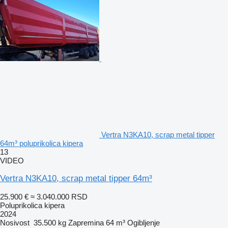
Vertra N3KA10, scrap metal tipper
64m³ poluprikolica kipera
13
VIDEO
Vertra N3KA10, scrap metal tipper 64m³
25.900 €
≈ 3.040.000 RSD
Poluprikolica kipera
2024
Nosivost
35.500 kg
Zapremina
64 m³
Ogibljenje